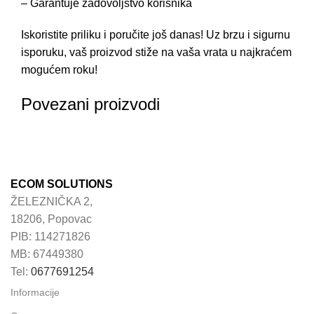
– Garantuje zadovoljstvo korisnika
Iskoristite priliku i poručite još danas! Uz brzu i sigurnu
isporuku, vaš proizvod stiže na vaša vrata u najkraćem
mogućem roku!
Povezani proizvodi
ECOM SOLUTIONS
ŽELEZNIČKA 2,
18206, Popovac
PIB: 114271826
MB: 67449380
Tel:
0677691254
Informacije