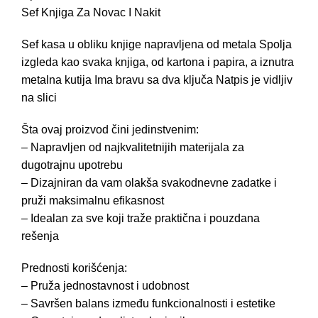
Sef Knjiga Za Novac I Nakit
Sef kasa u obliku knjige napravljena od metala Spolja
izgleda kao svaka knjiga, od kartona i papira, a iznutra
metalna kutija Ima bravu sa dva ključa Natpis je vidljiv
na slici
Šta ovaj proizvod čini jedinstvenim:
– Napravljen od najkvalitetnijih materijala za
dugotrajnu upotrebu
– Dizajniran da vam olakša svakodnevne zadatke i
pruži maksimalnu efikasnost
– Idealan za sve koji traže praktična i pouzdana
rešenja
Prednosti korišćenja:
– Pruža jednostavnost i udobnost
– Savršen balans između funkcionalnosti i estetike