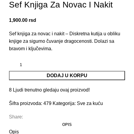
Sef Knjiga Za Novac I Nakit
1,900.00
rsd
Sef knjiga za novac i nakit – Diskretna kutija u obliku
knjige za sigurno čuvanje dragocenosti. Dolazi sa
bravom i ključevima.
DODAJ U KORPU
8
Ljudi trenutno gledaju ovaj proizvod!
Šifra proizvoda:
479
Kategorija:
Sve za kuću
Share:
OPIS
Opis