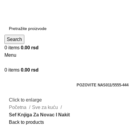
DOBRO DOŠLI NA CLICKMANIA.RS
DOBRO DOŠLI NA CLICKMANIA.RS
Search
0
items
0.00
rsd
Menu
0
items
0.00
rsd
Kategorije
POZOVITE NAS
011/5555-444
Click to enlarge
Početna
Sve za kuću
Sef Knjiga Za Novac I Nakit
Back to products