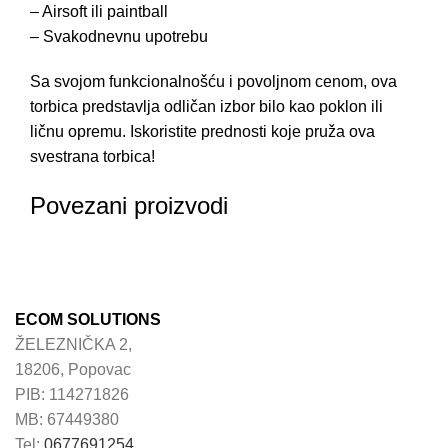
– Airsoft ili paintball
– Svakodnevnu upotrebu
Sa svojom funkcionalnošću i povoljnom cenom, ova
torbica predstavlja odličan izbor bilo kao poklon ili
ličnu opremu. Iskoristite prednosti koje pruža ova
svestrana torbica!
Povezani proizvodi
ECOM SOLUTIONS
ŽELEZNIČKA 2,
18206, Popovac
PIB: 114271826
MB: 67449380
Tel:
0677691254