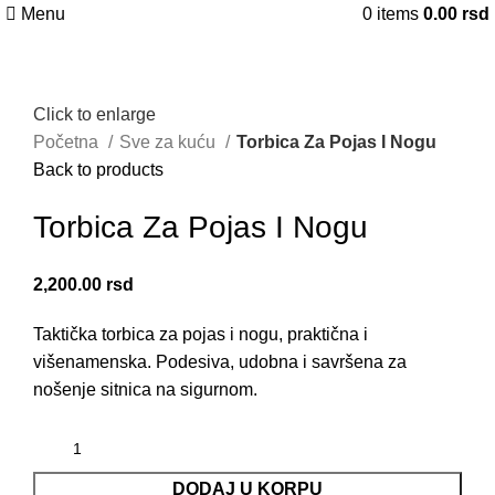
Menu
0
items
0.00
rsd
Click to enlarge
Početna
Sve za kuću
Torbica Za Pojas I Nogu
Back to products
Torbica Za Pojas I Nogu
2,200.00
rsd
Taktička torbica za pojas i nogu, praktična i
višenamenska. Podesiva, udobna i savršena za
nošenje sitnica na sigurnom.
DODAJ U KORPU