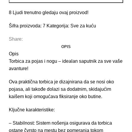
8
Ljudi trenutno gledaju ovaj proizvod!
Šifra proizvoda:
7
Kategorija:
Sve za kuću
Share:
OPIS
Opis
Torbica za pojas i nogu – idealan saputnik za sve vaše
avanture!
Ova praktična torbica je dizajnirana da se nosi oko
pojasa, ali takođe dolazi sa dodatnim, skidajućim
kaišem koji omogućava fiksiranje oko butine.
Ključne karakteristike:
– Stabilnost: Sistem nošenja osigurava da torbica
ostane čvrsto na mestu bez pomeranja tokom