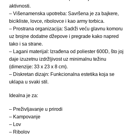
aktivnosti.
– Višenamenska upotreba: Savršena je za bajkere,
bicikliste, lovce, ribolovce i kao army torbica.
– Prostrana organizacija: Sadrži veću glavnu komoru
uz brojne dodatne džepove i pregrade kako napred
tako i sa strane.
– Lagani materijal: Izrađena od poliester 600D, što joj
daje izuzetnu izdržljivost uz minimalnu težinu
(dimenzije: 33 x 23 x 8 cm).
– Diskretan dizajn: Funkcionalna estetika koja se
uklapa u svaki stil.
Idealna je za:
– Preživljavanje u prirodi
– Kampovanje
– Lov
– Ribolov