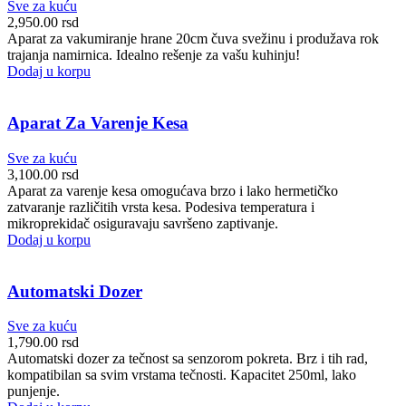
Sve za kuću
2,950.00
rsd
Aparat za vakumiranje hrane 20cm čuva svežinu i produžava rok
trajanja namirnica. Idealno rešenje za vašu kuhinju!
Dodaj u korpu
Aparat Za Varenje Kesa
Sve za kuću
3,100.00
rsd
Aparat za varenje kesa omogućava brzo i lako hermetičko
zatvaranje različitih vrsta kesa. Podesiva temperatura i
mikroprekidač osiguravaju savršeno zaptivanje.
Dodaj u korpu
Automatski Dozer
Sve za kuću
1,790.00
rsd
Automatski dozer za tečnost sa senzorom pokreta. Brz i tih rad,
kompatibilan sa svim vrstama tečnosti. Kapacitet 250ml, lako
punjenje.