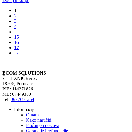
Dodaj u korpu
1
2
3
4
…
15
16
17
→
ECOM SOLUTIONS
ŽELEZNIČKA 2,
18206, Popovac
PIB: 114271826
MB: 67449380
Tel:
0677691254
Informacije
O nama
Kako naručiti
Plaćanje i dostava
Garancije i refundacije