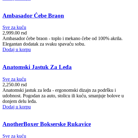
Ambasador Ćebe Braon
Sve za kuću
2,999.00
rsd
Ambasador ćebe braon - toplo i mekano ćebe od 100% akrila.
Elegantan dodatak za svaku spavaću sobu.
Dodaj u korpu
Anatomski Jastuk Za Leđa
Sve za kuću
2,250.00
rsd
Anatomski jastuk za leđa - ergonomski dizajn za podršku i
udobnost. Pogodan za auto, stolicu ili kuću, smanjuje bolove u
donjem delu leđa.
Dodaj u korpu
AnotherBoxer Bokserske Rukavice
Sve za kuću