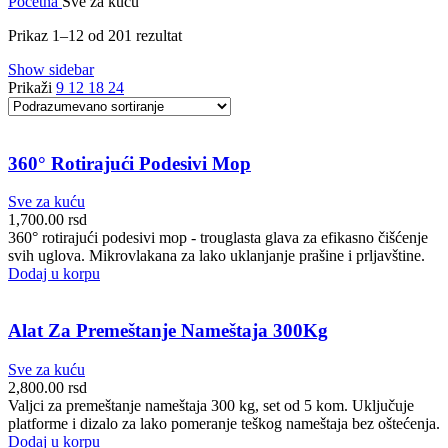
Početna
Sve za kuću
Prikaz 1–12 od 201 rezultat
Show sidebar
Prikaži
9
12
18
24
360° Rotirajući Podesivi Mop
Sve za kuću
1,700.00
rsd
360° rotirajući podesivi mop - trouglasta glava za efikasno čišćenje
svih uglova. Mikrovlakana za lako uklanjanje prašine i prljavštine.
Dodaj u korpu
Alat Za Premeštanje Nameštaja 300Kg
Sve za kuću
2,800.00
rsd
Valjci za premeštanje nameštaja 300 kg, set od 5 kom. Uključuje
platforme i dizalo za lako pomeranje teškog nameštaja bez oštećenja.
Dodaj u korpu