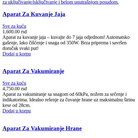
Aparat Za Kuvanje Jaja
Sve za kuću
1,600.00
rsd
Aparat za kuvanje jaja – kuvajte do 7 jaja odjednom! Automatsko
gašenje, lako čišćenje i snaga od 350W. Brza priprema i savršen
doručak svaki put!
Dodaj u korpu
Aparat Za Vakumiranje
Sve za kuću
4,750.00
rsd
Aparat za vakumiranje sa snagom od 60kPa, nožem za sečenje i
indikatorima. Idealno rešenje za čuvanje hrane uz maksimalnu širinu
kese od 28cm.
Dodaj u korpu
Aparat Za Vakumiranje Hrane