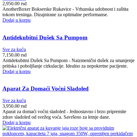
2,950.00
rsd
AnotherBoxer Bokserske Rukavice - Vrhunska udobnost i zaštita
tokom treninga. Dizajnirane za optimalne performanse.
Dodaj u korpu
Antidekubitni Dušek Sa Pumpom
Sve za kuću
7,150.00
rsd
Antidekubitni Dušek Sa Pumpom - Naizmenični dušek za smanjenje
pritiska i poboljšanje cirkulacije. Idealno za nepokretne pacijente.
Dodaj u korpu
Aparat Za Domaći Voćni Sladoled
Sve za kuću
3,950.00
rsd
Aparat za domaći voćni sladoled - Jednostavno i brzo pripremite
zdrav sladoled od svežeg voća. Savršeno za letnje dane.
Dodaj u korpu