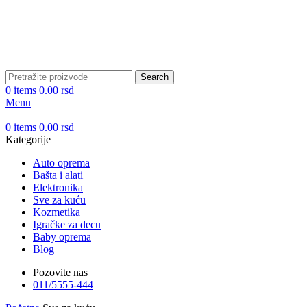
DOBRO DOŠLI NA CLICKMANIA.RS
DOBRO DOŠLI NA CLICKMANIA.RS
Search
0
items
0.00
rsd
Menu
0
items
0.00
rsd
Kategorije
Auto oprema
Bašta i alati
Elektronika
Sve za kuću
Kozmetika
Igračke za decu
Baby oprema
Blog
Pozovite nas
011/5555-444