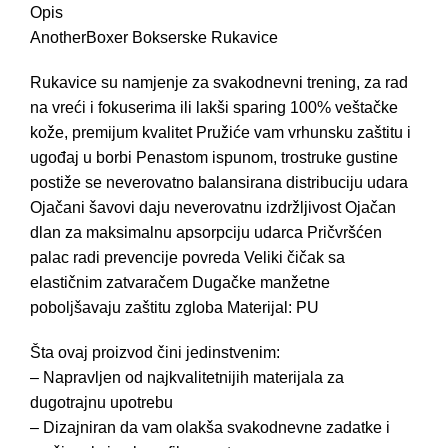
Opis
AnotherBoxer Bokserske Rukavice
Rukavice su namjenje za svakodnevni trening, za rad
na vreći i fokuserima ili lakši sparing 100% veštačke
kože, premijum kvalitet Pružiće vam vrhunsku zaštitu i
ugođaj u borbi Penastom ispunom, trostruke gustine
postiže se neverovatno balansirana distribuciju udara
Ojačani šavovi daju neverovatnu izdržljivost Ojačan
dlan za maksimalnu apsorpciju udarca Pričvršćen
palac radi prevencije povreda Veliki čičak sa
elastičnim zatvaračem Dugačke manžetne
poboljšavaju zaštitu zgloba Materijal: PU
Šta ovaj proizvod čini jedinstvenim:
– Napravljen od najkvalitetnijih materijala za
dugotrajnu upotrebu
– Dizajniran da vam olakša svakodnevne zadatke i