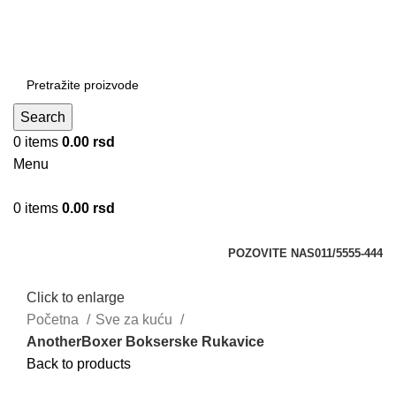
DOBRO DOŠLI NA CLICKMANIA.RS
DOBRO DOŠLI NA CLICKMANIA.RS
Search
0
items
0.00
rsd
Menu
0
items
0.00
rsd
Kategorije
POZOVITE NAS
011/5555-444
Click to enlarge
Početna
Sve za kuću
AnotherBoxer Bokserske Rukavice
Back to products