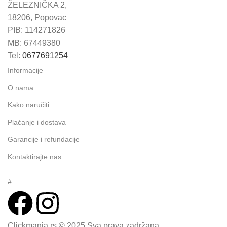
ŽELEZNIČKA 2,
18206, Popovac
PIB: 114271826
MB: 67449380
Tel:
0677691254
Informacije
O nama
Kako naručiti
Plaćanje i dostava
Garancije i refundacije
Kontaktirajte nas
#
Clickmania.rs © 2025 Sva prava zadržana.