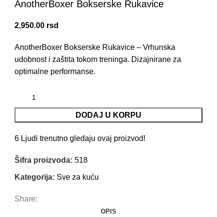
AnotherBoxer Bokserske Rukavice
2,950.00
rsd
AnotherBoxer Bokserske Rukavice – Vrhunska
udobnost i zaštita tokom treninga. Dizajnirane za
optimalne performanse.
DODAJ U KORPU
6
Ljudi trenutno gledaju ovaj proizvod!
Šifra proizvoda:
518
Kategorija:
Sve za kuću
Share:
OPIS