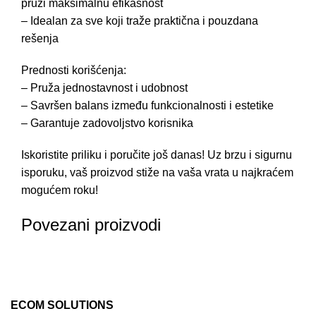
pruži maksimalnu efikasnost
– Idealan za sve koji traže praktična i pouzdana
rešenja
Prednosti korišćenja:
– Pruža jednostavnost i udobnost
– Savršen balans između funkcionalnosti i estetike
– Garantuje zadovoljstvo korisnika
Iskoristite priliku i poručite još danas! Uz brzu i sigurnu
isporuku, vaš proizvod stiže na vaša vrata u najkraćem
mogućem roku!
Povezani proizvodi
ECOM SOLUTIONS