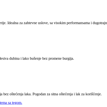
ije. Idealna za zahtevne uslove, sa visokim performansama i dugotraj
odesiva dubina i lako bušenje bez promene burgija.
a bez oštećenja laka. Pogodan za sitna oštećenja i lak za korišćenje.