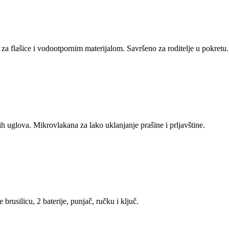
 za flašice i vodootpornim materijalom. Savršeno za roditelje u pokretu.
ih uglova. Mikrovlakana za lako uklanjanje prašine i prljavštine.
brusilicu, 2 baterije, punjač, ručku i ključ.