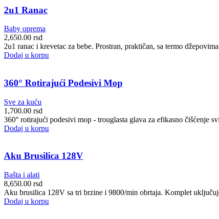
2u1 Ranac
Baby oprema
2,650.00
rsd
2u1 ranac i krevetac za bebe. Prostran, praktičan, sa termo džepovima
Dodaj u korpu
360° Rotirajući Podesivi Mop
Sve za kuću
1,700.00
rsd
360° rotirajući podesivi mop - trouglasta glava za efikasno čišćenje sv
Dodaj u korpu
Aku Brusilica 128V
Bašta i alati
8,650.00
rsd
Aku brusilica 128V sa tri brzine i 9800/min obrtaja. Komplet uključuje 
Dodaj u korpu