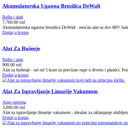
Akumulatorska Ugaona Brusilica DeWalt
Bašta i alati
7,700.00
rsd
Akumulatorska ugaona brusilica DeWalt - moćan alat sa dve 88V bater
Dodaj u korpu
Alat Za Bušenje
Bašta i alati
900.00
rsd
Alat za bušenje - set od 5 kom za precizne rupe u drvetu i plastici. P
Dodaj u korpu
Alat Za Ispravljanje Limarije Vakumom
Auto oprema
3,000.00
rsd
Alat za ispravljanje limarije vakumom - idealan za uklanjanje ulubljenj
Dodaj u korpu