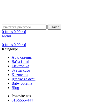
Search
0
items
0.00
rsd
Menu
0
items
0.00
rsd
Kategorije
Auto oprema
Bašta i alati
Elektronika
Sve za kuću
Kozmetika
Igračke za decu
Baby oprema
Blog
Pozovite nas
011/5555-444