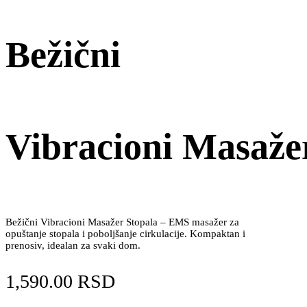
Bežični
Vibracioni Masaže
Bežični Vibracioni Masažer Stopala – EMS masažer za
opuštanje stopala i poboljšanje cirkulacije. Kompaktan i
prenosiv, idealan za svaki dom.
1,590.00
RSD