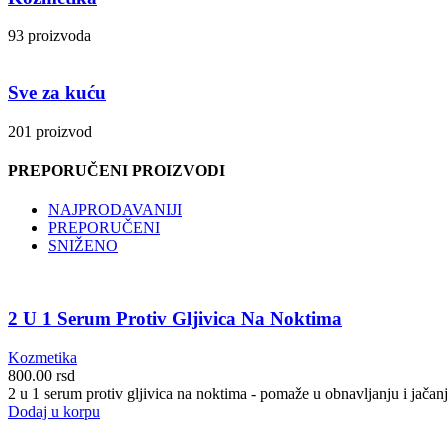
93 proizvoda
Sve za kuću
201 proizvod
PREPORUČENI PROIZVODI
NAJPRODAVANIJI
PREPORUČENI
SNIŽENO
2 U 1 Serum Protiv Gljivica Na Noktima
Kozmetika
800.00
rsd
2 u 1 serum protiv gljivica na noktima - pomaže u obnavljanju i jačanju
Dodaj u korpu