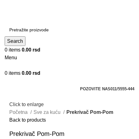
DOBRO DOŠLI NA CLICKMANIA.RS
DOBRO DOŠLI NA CLICKMANIA.RS
Search
0
items
0.00
rsd
Menu
0
items
0.00
rsd
Kategorije
POZOVITE NAS
011/5555-444
Click to enlarge
Početna
Sve za kuću
Prekrivač Pom-Pom
Back to products
Prekrivač Pom-Pom