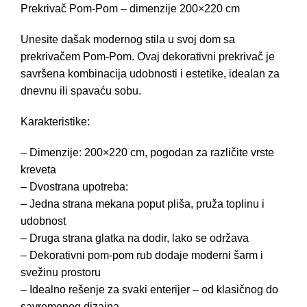
Prekrivač Pom-Pom – dimenzije 200×220 cm
Unesite dašak modernog stila u svoj dom sa
prekrivačem Pom-Pom. Ovaj dekorativni prekrivač je
savršena kombinacija udobnosti i estetike, idealan za
dnevnu ili spavaću sobu.
Karakteristike:
– Dimenzije: 200×220 cm, pogodan za različite vrste
kreveta
– Dvostrana upotreba:
– Jedna strana mekana poput pliša, pruža toplinu i
udobnost
– Druga strana glatka na dodir, lako se održava
– Dekorativni pom-pom rub dodaje moderni šarm i
svežinu prostoru
– Idealno rešenje za svaki enterijer – od klasičnog do
savremenog dizajna