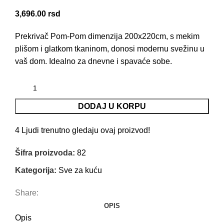
3,696.00
rsd
Prekrivač Pom-Pom dimenzija 200x220cm, s mekim
plišom i glatkom tkaninom, donosi modernu svežinu u
vaš dom. Idealno za dnevne i spavaće sobe.
DODAJ U KORPU
4
Ljudi trenutno gledaju ovaj proizvod!
Šifra proizvoda:
82
Kategorija:
Sve za kuću
Share:
OPIS
Opis