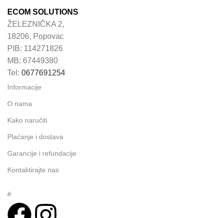
ECOM SOLUTIONS
ŽELEZNIČKA 2,
18206, Popovac
PIB: 114271826
MB: 67449380
Tel:
0677691254
Informacije
O nama
Kako naručiti
Plaćanje i dostava
Garancije i refundacije
Kontaktirajte nas
#