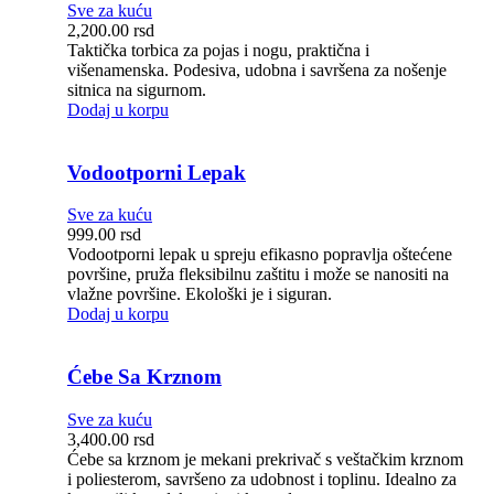
Sve za kuću
2,200.00
rsd
Taktička torbica za pojas i nogu, praktična i
višenamenska. Podesiva, udobna i savršena za nošenje
sitnica na sigurnom.
Dodaj u korpu
Vodootporni Lepak
Sve za kuću
999.00
rsd
Vodootporni lepak u spreju efikasno popravlja oštećene
površine, pruža fleksibilnu zaštitu i može se nanositi na
vlažne površine. Ekološki je i siguran.
Dodaj u korpu
Ćebe Sa Krznom
Sve za kuću
3,400.00
rsd
Ćebe sa krznom je mekani prekrivač s veštačkim krznom
i poliesterom, savršeno za udobnost i toplinu. Idealno za