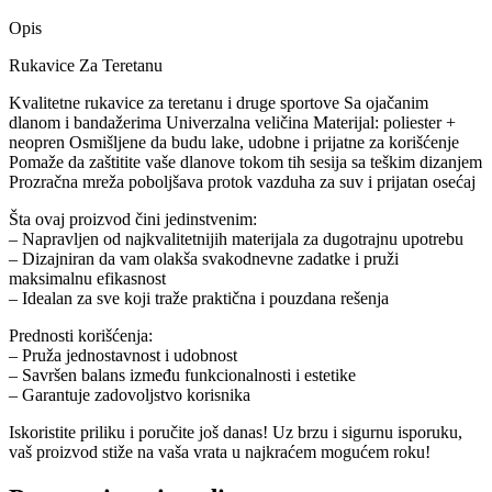
Opis
Rukavice Za Teretanu
Kvalitetne rukavice za teretanu i druge sportove Sa ojačanim
dlanom i bandažerima Univerzalna veličina Materijal: poliester +
neopren Osmišljene da budu lake, udobne i prijatne za korišćenje
Pomaže da zaštitite vaše dlanove tokom tih sesija sa teškim dizanjem
Prozračna mreža poboljšava protok vazduha za suv i prijatan osećaj
Šta ovaj proizvod čini jedinstvenim:
– Napravljen od najkvalitetnijih materijala za dugotrajnu upotrebu
– Dizajniran da vam olakša svakodnevne zadatke i pruži
maksimalnu efikasnost
– Idealan za sve koji traže praktična i pouzdana rešenja
Prednosti korišćenja:
– Pruža jednostavnost i udobnost
– Savršen balans između funkcionalnosti i estetike
– Garantuje zadovoljstvo korisnika
Iskoristite priliku i poručite još danas! Uz brzu i sigurnu isporuku,
vaš proizvod stiže na vaša vrata u najkraćem mogućem roku!