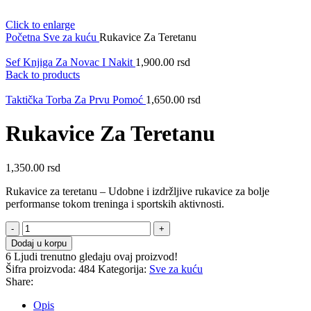
Click to enlarge
Početna
Sve za kuću
Rukavice Za Teretanu
Sef Knjiga Za Novac I Nakit
1,900.00
rsd
Back to products
Taktička Torba Za Prvu Pomoć
1,650.00
rsd
Rukavice Za Teretanu
1,350.00
rsd
Rukavice za teretanu – Udobne i izdržljive rukavice za bolje
performanse tokom treninga i sportskih aktivnosti.
Rukavice
Za
Dodaj u korpu
Teretanu
6
Ljudi trenutno gledaju ovaj proizvod!
količina
Šifra proizvoda:
484
Kategorija:
Sve za kuću
Share:
Opis