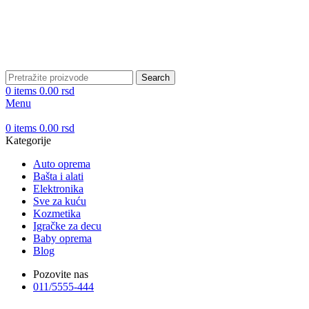
DOBRO DOŠLI NA CLICKMANIA.RS
DOBRO DOŠLI NA CLICKMANIA.RS
Search
0
items
0.00
rsd
Menu
0
items
0.00
rsd
Kategorije
Auto oprema
Bašta i alati
Elektronika
Sve za kuću
Kozmetika
Igračke za decu
Baby oprema
Blog
Pozovite nas
011/5555-444