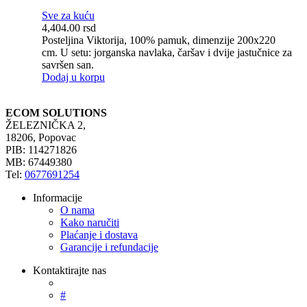
Sve za kuću
4,404.00
rsd
Posteljina Viktorija, 100% pamuk, dimenzije 200x220
cm. U setu: jorganska navlaka, čaršav i dvije jastučnice za
savršen san.
Dodaj u korpu
ECOM SOLUTIONS
ŽELEZNIČKA 2,
18206, Popovac
PIB: 114271826
MB: 67449380
Tel:
0677691254
Informacije
O nama
Kako naručiti
Plaćanje i dostava
Garancije i refundacije
Kontaktirajte nas
#