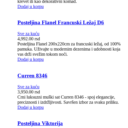
krevet ili kao dekorativni komad.
Dodaj u korpu
Posteljina Flanel Francuski Ležaj D6
Sve za kuću
4,992.00
rsd
Posteljina Flanel 200x220cm za francuski ležaj, od 100%
pamuka. Uživajte u modernim dezenima i udobnosti koja
vas drži svežim tokom noći.
Dodaj u korpu
Curren 8346
Sve za kuću
3,950.00
rsd
Crni luksuzni muški sat Curren 8346 - spoj elegancije,
preciznosti i izdržljivosti. Savršen izbor za svaku priliku.
Dodaj u korpu
Posteljina Viktorija