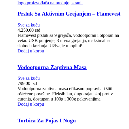
Prsluk Sa Aktivnim Grejanjem – Flamevest
Sve za kuću
4,250.00
rsd
Flamevest prsluk sa 9 grejača, vodootporan i otporan na
vetar. USB punjenje, 3 nivoa grejanja, maksimalna
sloboda kretanja. Uživajte u toplini!
Dodaj u korpu
Vodootporna Zaptivna Masa
Sve za kuću
799.00
rsd
Vodootporna zaptivna masa efikasno popravlja i štiti
oštećene površine. Fleksibilan, dugotrajan sloj protiv
curenja, dostupan u 100g i 300g pakovanjima.
Dodaj u korpu
Torbica Za Pojas I Nogu