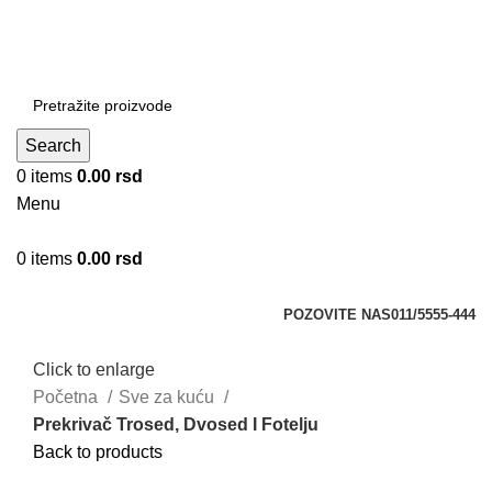
DOBRO DOŠLI NA CLICKMANIA.RS
DOBRO DOŠLI NA CLICKMANIA.RS
Search
0
items
0.00
rsd
Menu
0
items
0.00
rsd
Kategorije
POZOVITE NAS
011/5555-444
Click to enlarge
Početna
Sve za kuću
Prekrivač Trosed, Dvosed I Fotelju
Back to products