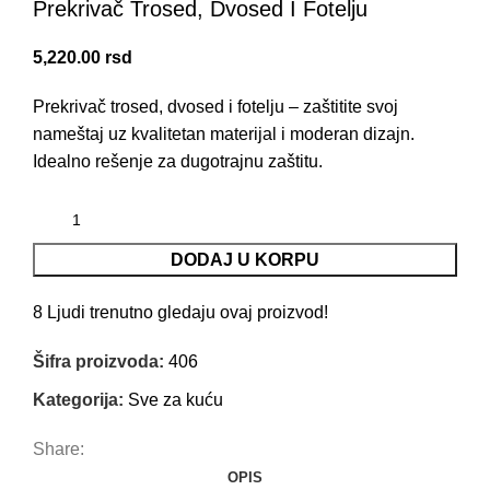
Prekrivač Trosed, Dvosed I Fotelju
5,220.00
rsd
Prekrivač trosed, dvosed i fotelju – zaštitite svoj
nameštaj uz kvalitetan materijal i moderan dizajn.
Idealno rešenje za dugotrajnu zaštitu.
DODAJ U KORPU
8
Ljudi trenutno gledaju ovaj proizvod!
Šifra proizvoda:
406
Kategorija:
Sve za kuću
Share:
OPIS