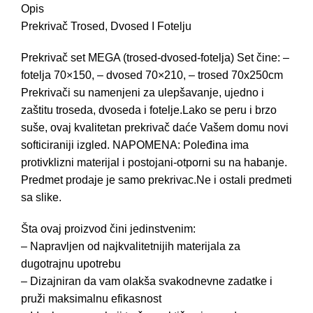
Opis
Prekrivač Trosed, Dvosed I Fotelju
Prekrivač set MEGA (trosed-dvosed-fotelja) Set čine: –
fotelja 70×150, – dvosed 70×210, – trosed 70x250cm
Prekrivači su namenjeni za ulepšavanje, ujedno i
zaštitu troseda, dvoseda i fotelje.Lako se peru i brzo
suše, ovaj kvalitetan prekrivač daće Vašem domu novi
softiciraniji izgled. NAPOMENA: Poleđina ima
protivklizni materijal i postojani-otporni su na habanje.
Predmet prodaje je samo prekrivac.Ne i ostali predmeti
sa slike.
Šta ovaj proizvod čini jedinstvenim:
– Napravljen od najkvalitetnijih materijala za
dugotrajnu upotrebu
– Dizajniran da vam olakša svakodnevne zadatke i
pruži maksimalnu efikasnost