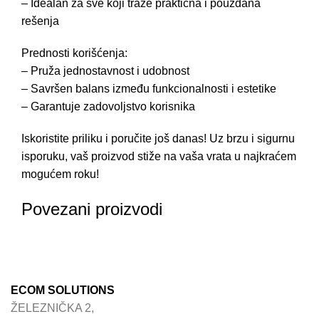
– Idealan za sve koji traže praktična i pouzdana
rešenja
Prednosti korišćenja:
– Pruža jednostavnost i udobnost
– Savršen balans između funkcionalnosti i estetike
– Garantuje zadovoljstvo korisnika
Iskoristite priliku i poručite još danas! Uz brzu i sigurnu
isporuku, vaš proizvod stiže na vaša vrata u najkraćem
mogućem roku!
Povezani proizvodi
ECOM SOLUTIONS
ŽELEZNIČKA 2,