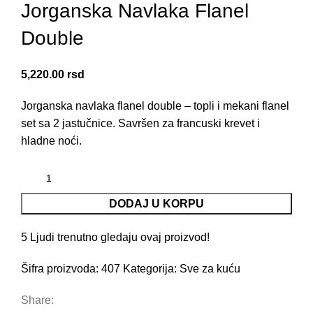
Jorganska Navlaka Flanel
Double
5,220.00
rsd
Jorganska navlaka flanel double – topli i mekani flanel
set sa 2 jastučnice. Savršen za francuski krevet i
hladne noći.
DODAJ U KORPU
5
Ljudi trenutno gledaju ovaj proizvod!
Šifra proizvoda:
407
Kategorija:
Sve za kuću
Share: