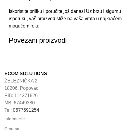
Iskoristite priliku i poručite još danas! Uz brzu i sigurnu
isporuku, vaš proizvod stiže na vaša vrata u najkraćem
mogućem roku!
Povezani proizvodi
ECOM SOLUTIONS
ŽELEZNIČKA 2,
18206, Popovac
PIB: 114271826
MB: 67449380
Tel:
0677691254
Informacije
O nama