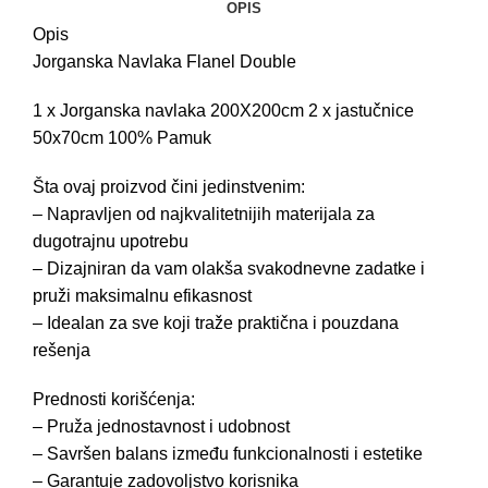
OPIS
Opis
Jorganska Navlaka Flanel Double
1 x Jorganska navlaka 200X200cm 2 x jastučnice
50x70cm 100% Pamuk
Šta ovaj proizvod čini jedinstvenim:
– Napravljen od najkvalitetnijih materijala za
dugotrajnu upotrebu
– Dizajniran da vam olakša svakodnevne zadatke i
pruži maksimalnu efikasnost
– Idealan za sve koji traže praktična i pouzdana
rešenja
Prednosti korišćenja:
– Pruža jednostavnost i udobnost
– Savršen balans između funkcionalnosti i estetike
– Garantuje zadovoljstvo korisnika