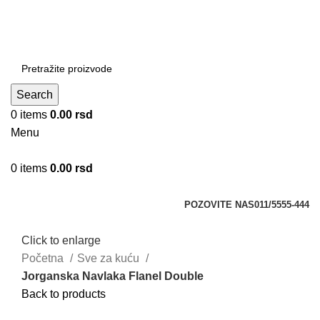
DOBRO DOŠLI NA CLICKMANIA.RS
DOBRO DOŠLI NA CLICKMANIA.RS
Search
0
items
0.00
rsd
Menu
0
items
0.00
rsd
Kategorije
POZOVITE NAS
011/5555-444
Click to enlarge
Početna
Sve za kuću
Jorganska Navlaka Flanel Double
Back to products