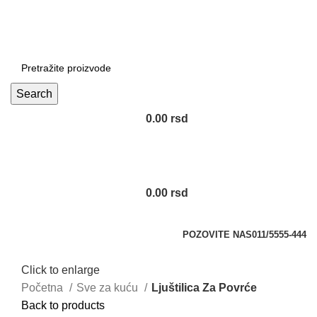
DOBRO DOŠLI NA CLICKMANIA.RS
DOBRO DOŠLI NA CLICKMANIA.RS
Search
0.00
rsd
0.00
rsd
Kategorije
POZOVITE NAS
011/5555-444
Click to enlarge
Početna
Sve za kuću
Ljuštilica Za Povrće
Back to products