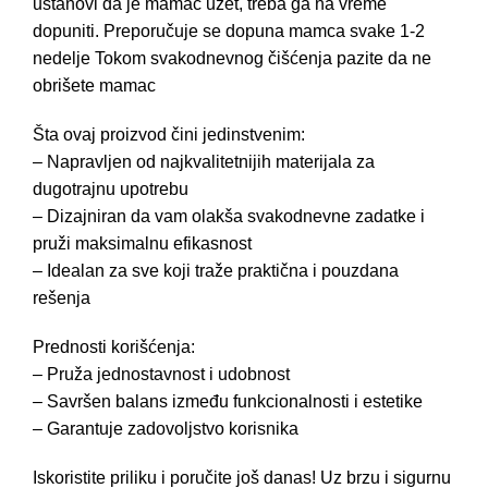
ustanovi da je mamac uzet, treba ga na vreme
dopuniti. Preporučuje se dopuna mamca svake 1-2
nedelje Tokom svakodnevnog čišćenja pazite da ne
obrišete mamac
Šta ovaj proizvod čini jedinstvenim:
– Napravljen od najkvalitetnijih materijala za
dugotrajnu upotrebu
– Dizajniran da vam olakša svakodnevne zadatke i
pruži maksimalnu efikasnost
– Idealan za sve koji traže praktična i pouzdana
rešenja
Prednosti korišćenja:
– Pruža jednostavnost i udobnost
– Savršen balans između funkcionalnosti i estetike
– Garantuje zadovoljstvo korisnika
Iskoristite priliku i poručite još danas! Uz brzu i sigurnu