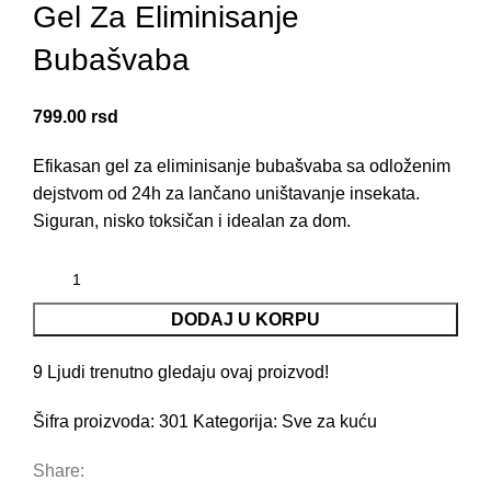
Gel Za Eliminisanje
Bubašvaba
799.00
rsd
Efikasan gel za eliminisanje bubašvaba sa odloženim
dejstvom od 24h za lančano uništavanje insekata.
Siguran, nisko toksičan i idealan za dom.
DODAJ U KORPU
9
Ljudi trenutno gledaju ovaj proizvod!
Šifra proizvoda:
301
Kategorija:
Sve za kuću
Share: