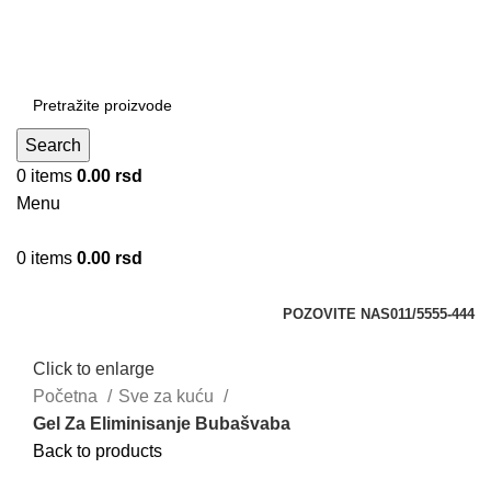
DOBRO DOŠLI NA CLICKMANIA.RS
DOBRO DOŠLI NA CLICKMANIA.RS
Search
0
items
0.00
rsd
Menu
0
items
0.00
rsd
Kategorije
POZOVITE NAS
011/5555-444
Click to enlarge
Početna
Sve za kuću
Gel Za Eliminisanje Bubašvaba
Back to products