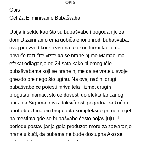
OPIS
Opis
Gel Za Eliminisanje Bubašvaba
Ubija insekte kao što su bubašvabe i pogodan je za
dom Dizajniran prema uobičajenoj prirodi bubašvaba,
ovaj proizvod koristi veoma ukusnu formulaciju da
privuče različite vrste da se hrane njime Mamac ima
efekat odlaganja od 24 sata kako bi omogućio
bubašvabama koji se hrane njime da se vrate u svoje
gnezdo pre nego što uginu. Na ovaj način, drugi
bubašvabe će pojesti mrtva tela i izmet drugih i
progutati mamac, što će dovesti do efekta lančanog
ubijanja Sigurna, niska toksičnost, pogodna za kućnu
upotrebu U malom broju puta kompleksno primeniti gel
na mestima gde se bubašvabe često pojavljuju U
periodu postavljanja gela preduzeti mere za zatvaranje
hrane u kući, da bubama ne bude dostupna Ako se