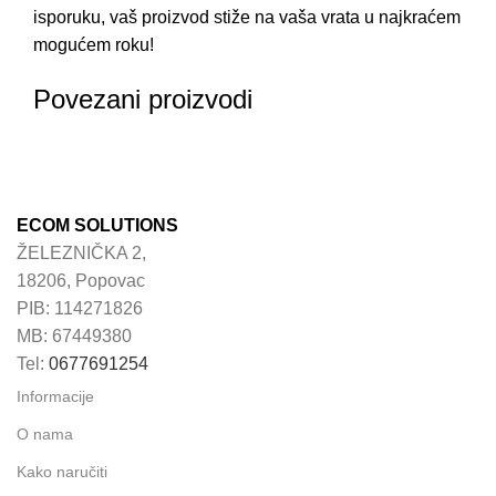
isporuku, vaš proizvod stiže na vaša vrata u najkraćem
mogućem roku!
Povezani proizvodi
ECOM SOLUTIONS
ŽELEZNIČKA 2,
18206, Popovac
PIB: 114271826
MB: 67449380
Tel:
0677691254
Informacije
O nama
Kako naručiti