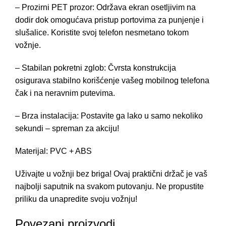
– Prozirni PET prozor: Održava ekran osetljivim na
dodir dok omogućava pristup portovima za punjenje i
slušalice. Koristite svoj telefon nesmetano tokom
vožnje.
– Stabilan pokretni zglob: Čvrsta konstrukcija
osigurava stabilno korišćenje vašeg mobilnog telefona
čak i na neravnim putevima.
– Brza instalacija: Postavite ga lako u samo nekoliko
sekundi – spreman za akciju!
Materijal: PVC + ABS
Uživajte u vožnji bez briga! Ovaj praktični držač je vaš
najbolji saputnik na svakom putovanju. Ne propustite
priliku da unapredite svoju vožnju!
Povezani proizvodi