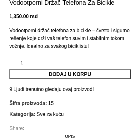
Vodootporni Držač Telefona Za Bicikle
1,350.00
rsd
Vodootporni držač telefona za bicikle – čvrsto i sigurno
rešenje koje drži vaš telefon suvim i stabilnim tokom
vožnje. Idealno za svakog biciklistu!
DODAJ U KORPU
9
Ljudi trenutno gledaju ovaj proizvod!
Šifra proizvoda:
15
Kategorija:
Sve za kuću
Share:
OPIS