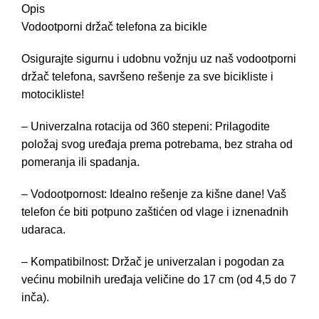
Opis
Vodootporni držač telefona za bicikle
Osigurajte sigurnu i udobnu vožnju uz naš vodootporni
držač telefona, savršeno rešenje za sve bicikliste i
motocikliste!
– Univerzalna rotacija od 360 stepeni: Prilagodite
položaj svog uređaja prema potrebama, bez straha od
pomeranja ili spadanja.
– Vodootpornost: Idealno rešenje za kišne dane! Vaš
telefon će biti potpuno zaštićen od vlage i iznenadnih
udaraca.
– Kompatibilnost: Držač je univerzalan i pogodan za
većinu mobilnih uređaja veličine do 17 cm (od 4,5 do 7
inča).