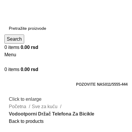
DOBRO DOŠLI NA CLICKMANIA.RS
DOBRO DOŠLI NA CLICKMANIA.RS
Search
0
items
0.00
rsd
Menu
0
items
0.00
rsd
Kategorije
POZOVITE NAS
011/5555-444
Click to enlarge
Početna
Sve za kuću
Vodootporni Držač Telefona Za Bicikle
Back to products