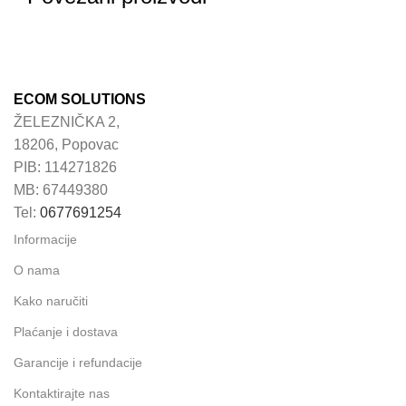
ECOM SOLUTIONS
ŽELEZNIČKA 2,
18206, Popovac
PIB: 114271826
MB: 67449380
Tel:
0677691254
Informacije
O nama
Kako naručiti
Plaćanje i dostava
Garancije i refundacije
Kontaktirajte nas