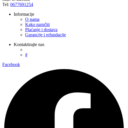
Tel:
0677691254
Informacije
O nama
Kako naručiti
Plaćanje i dostava
Garancije i refundacije
Kontaktirajte nas
#
Facebook