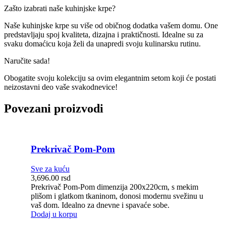
Zašto izabrati naše kuhinjske krpe?
Naše kuhinjske krpe su više od običnog dodatka vašem domu. One
predstavljaju spoj kvaliteta, dizajna i praktičnosti. Idealne su za
svaku domaćicu koja želi da unapredi svoju kulinarsku rutinu.
Naručite sada!
Obogatite svoju kolekciju sa ovim elegantnim setom koji će postati
neizostavni deo vaše svakodnevice!
Povezani proizvodi
Prekrivač Pom-Pom
Sve za kuću
3,696.00
rsd
Prekrivač Pom-Pom dimenzija 200x220cm, s mekim
plišom i glatkom tkaninom, donosi modernu svežinu u
vaš dom. Idealno za dnevne i spavaće sobe.
Dodaj u korpu