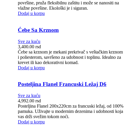
površine, pruža fleksibilnu zaštitu i može se nanositi na
vlažne površine. Ekološki je i siguran.
Dodaj u korpu
Ćebe Sa Krznom
Sve za kuću
3,400.00
rsd
Ćebe sa krznom je mekani prekrivač s veštačkim krznom
i poliesterom, savršeno za udobnost i toplinu. Idealno za
krevet ili kao dekorativni komad.
Dodaj u korpu
Posteljina Flanel Francuski Ležaj D6
Sve za kuću
4,992.00
rsd
Posteljina Flanel 200x220cm za francuski ležaj, od 100%
pamuka. Uživajte u modernim dezenima i udobnosti koja
vas drži svežim tokom noći.
Dodaj u korpu