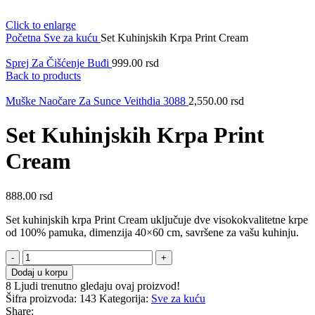
Click to enlarge
Početna
Sve za kuću
Set Kuhinjskih Krpa Print Cream
Sprej Za Čišćenje Buđi
999.00
rsd
Back to products
Muške Naočare Za Sunce Veithdia 3088
2,550.00
rsd
Set Kuhinjskih Krpa Print
Cream
888.00
rsd
Set kuhinjskih krpa Print Cream uključuje dve visokokvalitetne krpe
od 100% pamuka, dimenzija 40×60 cm, savršene za vašu kuhinju.
Set
Kuhinjskih
Dodaj u korpu
Krpa
8
Ljudi trenutno gledaju ovaj proizvod!
Print
Šifra proizvoda:
143
Kategorija:
Sve za kuću
Cream
Share: