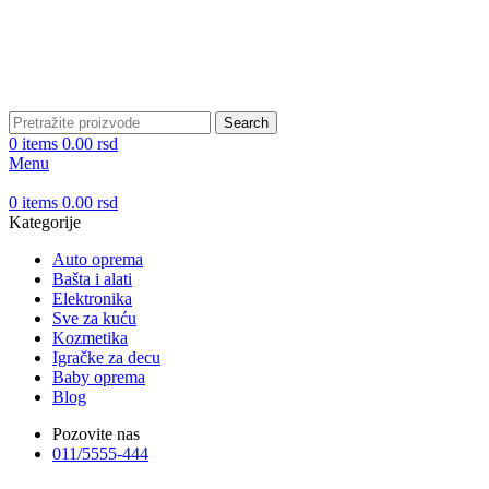
DOBRO DOŠLI NA CLICKMANIA.RS
DOBRO DOŠLI NA CLICKMANIA.RS
Search
0
items
0.00
rsd
Menu
0
items
0.00
rsd
Kategorije
Auto oprema
Bašta i alati
Elektronika
Sve za kuću
Kozmetika
Igračke za decu
Baby oprema
Blog
Pozovite nas
011/5555-444