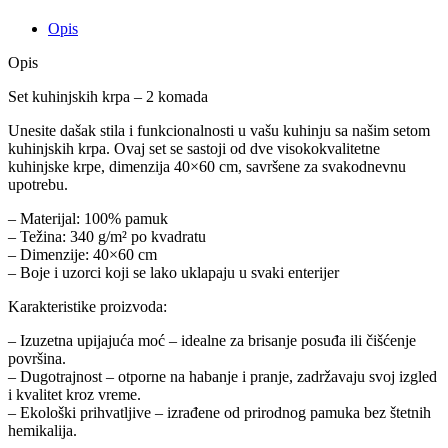
količina
Opis
Opis
Set kuhinjskih krpa – 2 komada
Unesite dašak stila i funkcionalnosti u vašu kuhinju sa našim setom
kuhinjskih krpa. Ovaj set se sastoji od dve visokokvalitetne
kuhinjske krpe, dimenzija 40×60 cm, savršene za svakodnevnu
upotrebu.
– Materijal: 100% pamuk
– Težina: 340 g/m² po kvadratu
– Dimenzije: 40×60 cm
– Boje i uzorci koji se lako uklapaju u svaki enterijer
Karakteristike proizvoda:
– Izuzetna upijajuća moć – idealne za brisanje posuđa ili čišćenje
površina.
– Dugotrajnost – otporne na habanje i pranje, zadržavaju svoj izgled
i kvalitet kroz vreme.
– Ekološki prihvatljive – izrađene od prirodnog pamuka bez štetnih
hemikalija.