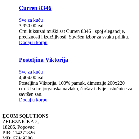
Curren 8346
Sve za kuću
3,950.00
rsd
Crni luksuzni muški sat Curren 8346 - spoj elegancije,
preciznosti i izdržljivosti. Savršen izbor za svaku priliku.
Dodaj u korpu
Posteljina Viktorija
Sve za kuću
4,404.00
rsd
Posteljina Viktorija, 100% pamuk, dimenzije 200x220
cm. U setu: jorganska navlaka, čaršav i dvije jastučnice za
savršen san.
Dodaj u korpu
ECOM SOLUTIONS
ŽELEZNIČKA 2,
18206, Popovac
PIB: 114271826
MB: 67449380