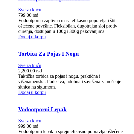
Sve za kuću
799.00
rsd
Vodootporna zaptivna masa efikasno popravlja i štiti
oštećene površine. Fleksibilan, dugotrajan sloj protiv
curenja, dostupan u 100g i 300g pakovanjima.
Dodaj u korpu
Torbica Za Pojas I Nogu
Sve za kuću
2,200.00
rsd
Taktička torbica za pojas i nogu, praktična i
višenamenska. Podesiva, udobna i savršena za nošenje
sitnica na sigurnom.
Dodaj u korpu
Vodootporni Lepak
Sve za kuću
999.00
rsd
Vodootporni lepak u spreju efikasno popravlja oštećene