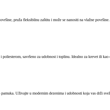
ršine, pruža fleksibilnu zaštitu i može se nanositi na vlažne površine. 
poliesterom, savršeno za udobnost i toplinu. Idealno za krevet ili kao
% pamuka. Uživajte u modernim dezenima i udobnosti koja vas drži sve