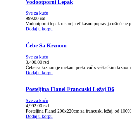
Vodootporni Lepak
Sve za kuću
999.00
rsd
Vodootporni lepak u spreju efikasno popravlja oštećene pov
Dodaj u korpu
Ćebe Sa Krznom
Sve za kuću
3,400.00
rsd
Ćebe sa krznom je mekani prekrivač s veštačkim krznom i 
Dodaj u korpu
Posteljina Flanel Francuski Ležaj D6
Sve za kuću
4,992.00
rsd
Posteljina Flanel 200x220cm za francuski ležaj, od 100
Dodaj u korpu