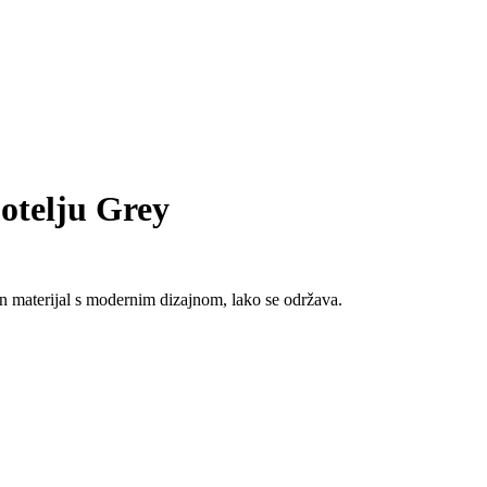
otelju Grey
etan materijal s modernim dizajnom, lako se održava.