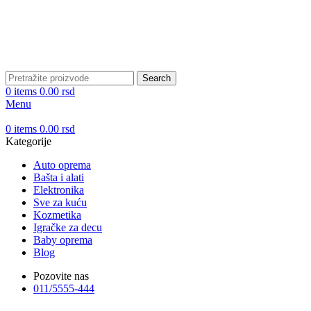
Search
0
items
0.00
rsd
Menu
0
items
0.00
rsd
Kategorije
Auto oprema
Bašta i alati
Elektronika
Sve za kuću
Kozmetika
Igračke za decu
Baby oprema
Blog
Pozovite nas
011/5555-444