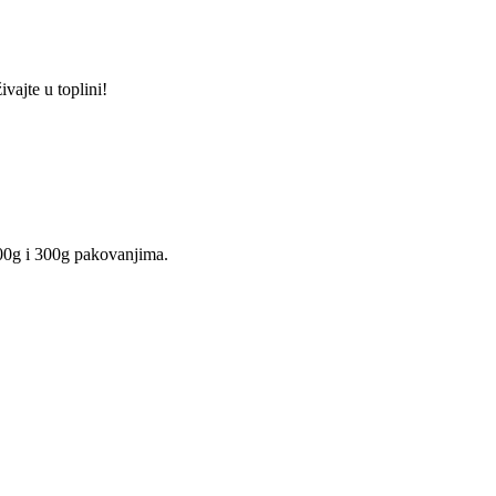
vajte u toplini!
 100g i 300g pakovanjima.