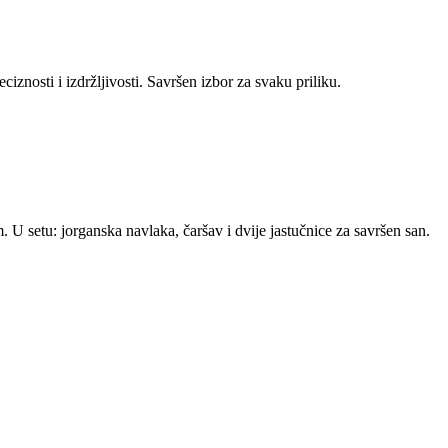
iznosti i izdržljivosti. Savršen izbor za svaku priliku.
U setu: jorganska navlaka, čaršav i dvije jastučnice za savršen san.