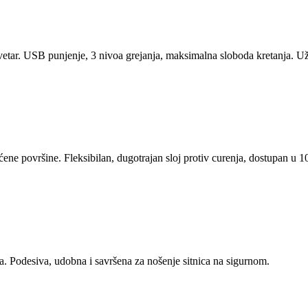
vetar. USB punjenje, 3 nivoa grejanja, maksimalna sloboda kretanja. Uži
ćene površine. Fleksibilan, dugotrajan sloj protiv curenja, dostupan u
ka. Podesiva, udobna i savršena za nošenje sitnica na sigurnom.