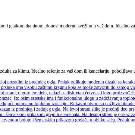
 i glatkom tkaninom, donosi modernu svežinu u vaš dom. Idealno za 
uha za klimu. Idealno rešenje za vaš dom ili kancelariju, poboljšava u