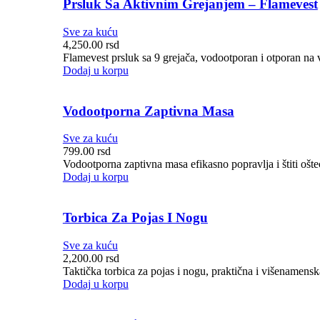
Prsluk Sa Aktivnim Grejanjem – Flamevest
Sve za kuću
4,250.00
rsd
Flamevest prsluk sa 9 grejača, vodootporan i otporan na 
Dodaj u korpu
Vodootporna Zaptivna Masa
Sve za kuću
799.00
rsd
Vodootporna zaptivna masa efikasno popravlja i štiti ošte
Dodaj u korpu
Torbica Za Pojas I Nogu
Sve za kuću
2,200.00
rsd
Taktička torbica za pojas i nogu, praktična i višenamens
Dodaj u korpu