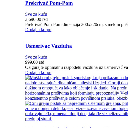
Prekrivač Pom-Pom
Sve za kuću
3,696.00
rsd
Prekrivač Pom-Pom dimenzija 200x220cm, s mekim plišom
Dodaj u korpu
Usmerivac Vazduha
Sve za kuću
999.00
rsd
Osigurajte optimalnu raspodelu vazduha uz usmerivač vazd
Dodaj u korpu