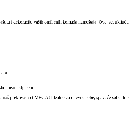
štitu i dekoraciju vaših omiljenih komada nameštaja. Ovaj set uključuj
taju
ici nisu uključeni.
a naš prekrivač set MEGA! Idealno za dnevne sobe, spavaće sobe ili bilo 