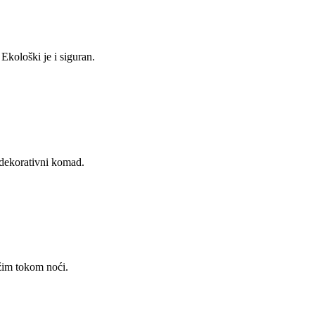
Ekološki je i siguran.
 dekorativni komad.
žim tokom noći.