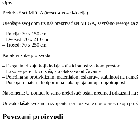
Opis
Prekrivač set MEGA (trosed-dvosed-fotelja)
Ulepšajte svoj dom uz naš prekrivač set MEGA, savršeno rešenje za za
– Fotelja: 70 x 150 cm
– Dvosed: 70 x 210 cm
– Trosed: 70 x 250 cm
Karakteristike proizvoda:
– Elegantni dizajn koji dodaje sofisticiranost svakom prostoru
– Lako se pere i brzo suši, što olakšava održavanje
– Poleđina sa protivkliznim materijalom osigurava stabilnost na nameš
– Postojani materijali otporni na habanje garantuju dugotrajnost
Napomena: U ponudi je samo prekrivač; ostali predmeti prikazani na sl
Unesite dašak svežine u svoj enterijer i uživajte u udobnosti koju pruž
Povezani proizvodi