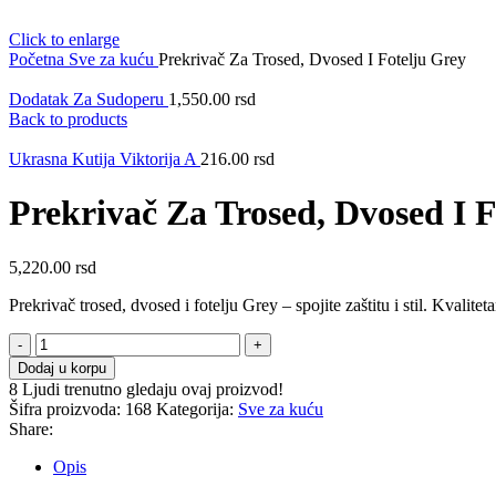
Click to enlarge
Početna
Sve za kuću
Prekrivač Za Trosed, Dvosed I Fotelju Grey
Dodatak Za Sudoperu
1,550.00
rsd
Back to products
Ukrasna Kutija Viktorija A
216.00
rsd
Prekrivač Za Trosed, Dvosed I F
5,220.00
rsd
Prekrivač trosed, dvosed i fotelju Grey – spojite zaštitu i stil. Kvalit
Prekrivač
Za
Dodaj u korpu
Trosed,
8
Ljudi trenutno gledaju ovaj proizvod!
Dvosed
Šifra proizvoda:
168
Kategorija:
Sve za kuću
I
Share:
Fotelju
Grey
Opis
količina