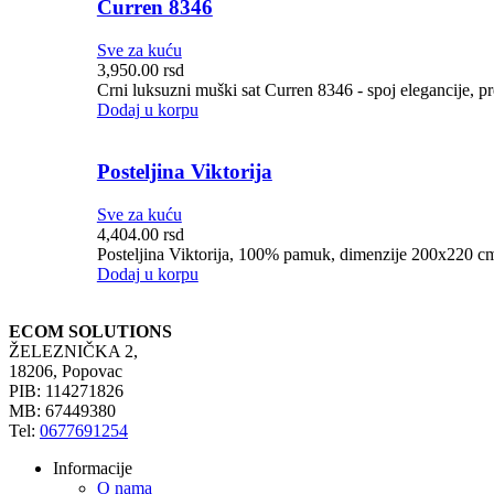
Curren 8346
Sve za kuću
3,950.00
rsd
Crni luksuzni muški sat Curren 8346 - spoj elegancije, prec
Dodaj u korpu
Posteljina Viktorija
Sve za kuću
4,404.00
rsd
Posteljina Viktorija, 100% pamuk, dimenzije 200x220 cm. 
Dodaj u korpu
ECOM SOLUTIONS
ŽELEZNIČKA 2,
18206, Popovac
PIB: 114271826
MB: 67449380
Tel:
0677691254
Informacije
O nama