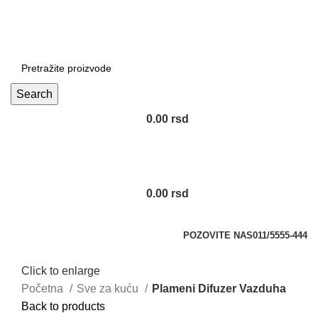
DOBRO DOŠLI NA CLICKMANIA.RS
DOBRO DOŠLI NA CLICKMANIA.RS
Search
0.00
rsd
0.00
rsd
Kategorije
POZOVITE NAS
011/5555-444
Click to enlarge
Početna
Sve za kuću
Plameni Difuzer Vazduha
Back to products