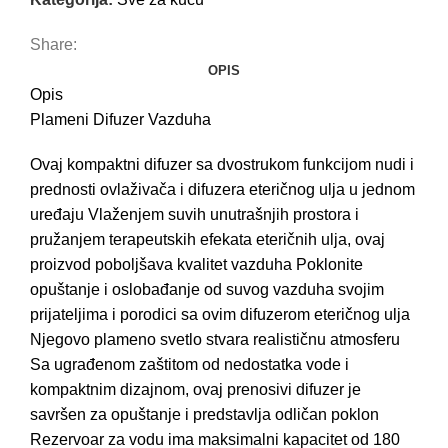
Share:
OPIS
Opis
Plameni Difuzer Vazduha
Ovaj kompaktni difuzer sa dvostrukom funkcijom nudi i
prednosti ovlaživača i difuzera eteričnog ulja u jednom
uređaju Vlaženjem suvih unutrašnjih prostora i
pružanjem terapeutskih efekata eteričnih ulja, ovaj
proizvod poboljšava kvalitet vazduha Poklonite
opuštanje i oslobađanje od suvog vazduha svojim
prijateljima i porodici sa ovim difuzerom eteričnog ulja
Njegovo plameno svetlo stvara realističnu atmosferu
Sa ugrađenom zaštitom od nedostatka vode i
kompaktnim dizajnom, ovaj prenosivi difuzer je
savršen za opuštanje i predstavlja odličan poklon
Rezervoar za vodu ima maksimalni kapacitet od 180