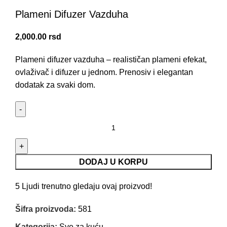
Plameni Difuzer Vazduha
2,000.00
rsd
Plameni difuzer vazduha – realističan plameni efekat,
ovlaživač i difuzer u jednom. Prenosiv i elegantan
dodatak za svaki dom.
DODAJ U KORPU
5
Ljudi trenutno gledaju ovaj proizvod!
Šifra proizvoda:
581
Kategorija:
Sve za kuću