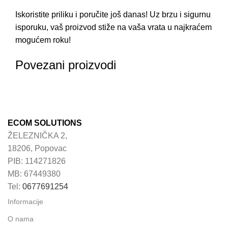
Iskoristite priliku i poručite još danas! Uz brzu i sigurnu
isporuku, vaš proizvod stiže na vaša vrata u najkraćem
mogućem roku!
Povezani proizvodi
ECOM SOLUTIONS
ŽELEZNIČKA 2,
18206, Popovac
PIB: 114271826
MB: 67449380
Tel:
0677691254
Informacije
O nama