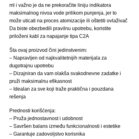
ml i važno je da ne prekoračite liniju indikatora
maksimalnog nivoa vode prilikom punjenja, jer to
može uticati na proces atomizacije ili oštetiti ovlaživač
Da biste obezbedili pravilnu upotrebu, koristite
priloženi kabl za napajanje tipa C2A
Šta ovaj proizvod čini jedinstvenim:
– Napravljen od najkvalitetnijih materijala za
dugotrajnu upotrebu
– Dizajniran da vam olakša svakodnevne zadatke i
pruži maksimalnu efikasnost
– Idealan za sve koji traže praktična i pouzdana
rešenja
Prednosti korišćenja:
– Pruža jednostavnost i udobnost
– Savršen balans između funkcionalnosti i estetike
– Garantuje zadovoljstvo korisnika