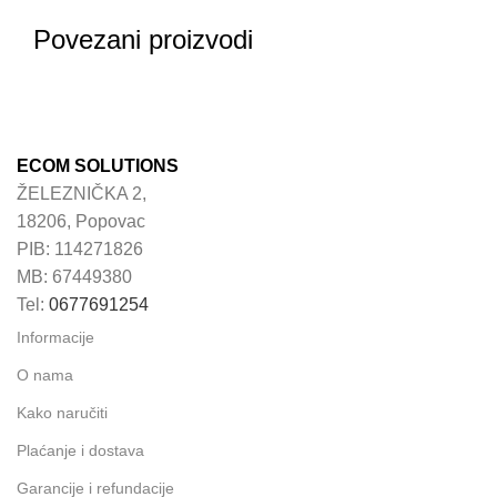
Povezani proizvodi
ECOM SOLUTIONS
ŽELEZNIČKA 2,
18206, Popovac
PIB: 114271826
MB: 67449380
Tel:
0677691254
Informacije
O nama
Kako naručiti
Plaćanje i dostava
Garancije i refundacije