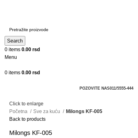
DOBRO DOŠLI NA CLICKMANIA.RS
DOBRO DOŠLI NA CLICKMANIA.RS
Search
0
items
0.00
rsd
Menu
0
items
0.00
rsd
Kategorije
POZOVITE NAS
011/5555-444
Click to enlarge
Početna
Sve za kuću
Milongs KF-005
Back to products
Milongs KF-005