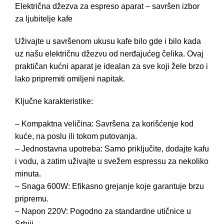
Električna džezva za espreso aparat – savršen izbor
za ljubitelje kafe
Uživajte u savršenom ukusu kafe bilo gde i bilo kada
uz našu električnu džezvu od nerđajućeg čelika. Ovaj
praktičan kućni aparat je idealan za sve koji žele brzo i
lako pripremiti omiljeni napitak.
Ključne karakteristike:
– Kompaktna veličina: Savršena za korišćenje kod
kuće, na poslu ili tokom putovanja.
– Jednostavna upotreba: Samo priključite, dodajte kafu
i vodu, a zatim uživajte u svežem espressu za nekoliko
minuta.
– Snaga 600W: Efikasno grejanje koje garantuje brzu
pripremu.
– Napon 220V: Pogodno za standardne utičnice u
Srbiji.