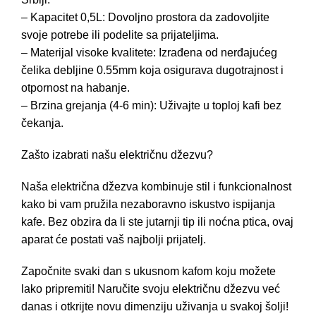
– Kapacitet 0,5L: Dovoljno prostora da zadovoljite
svoje potrebe ili podelite sa prijateljima.
– Materijal visoke kvalitete: Izrađena od nerđajućeg
čelika debljine 0.55mm koja osigurava dugotrajnost i
otpornost na habanje.
– Brzina grejanja (4-6 min): Uživajte u toploj kafi bez
čekanja.
Zašto izabrati našu električnu džezvu?
Naša električna džezva kombinuje stil i funkcionalnost
kako bi vam pružila nezaboravno iskustvo ispijanja
kafe. Bez obzira da li ste jutarnji tip ili noćna ptica, ovaj
aparat će postati vaš najbolji prijatelj.
Započnite svaki dan s ukusnom kafom koju možete
lako pripremiti! Naručite svoju električnu džezvu već
danas i otkrijte novu dimenziju uživanja u svakoj šolji!