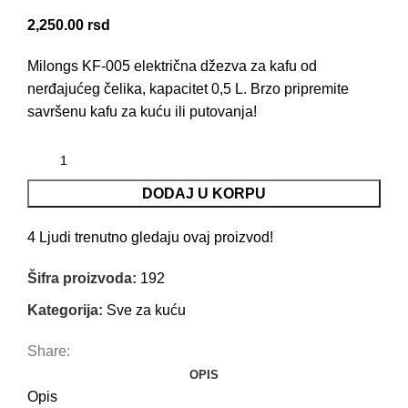
2,250.00
rsd
Milongs KF-005 električna džezva za kafu od
nerđajućeg čelika, kapacitet 0,5 L. Brzo pripremite
savršenu kafu za kuću ili putovanja!
DODAJ U KORPU
4
Ljudi trenutno gledaju ovaj proizvod!
Šifra proizvoda:
192
Kategorija:
Sve za kuću
Share:
OPIS
Opis