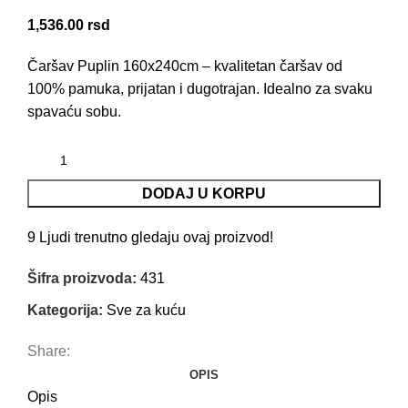
1,536.00
rsd
Čaršav Puplin 160x240cm – kvalitetan čaršav od
100% pamuka, prijatan i dugotrajan. Idealno za svaku
spavaću sobu.
DODAJ U KORPU
9
Ljudi trenutno gledaju ovaj proizvod!
Šifra proizvoda:
431
Kategorija:
Sve za kuću
Share:
OPIS
Opis