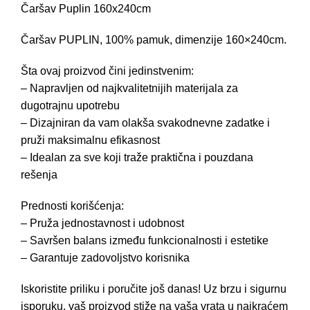
Čaršav Puplin 160x240cm
Čaršav PUPLIN, 100% pamuk, dimenzije 160×240cm.
Šta ovaj proizvod čini jedinstvenim:
– Napravljen od najkvalitetnijih materijala za
dugotrajnu upotrebu
– Dizajniran da vam olakša svakodnevne zadatke i
pruži maksimalnu efikasnost
– Idealan za sve koji traže praktična i pouzdana
rešenja
Prednosti korišćenja:
– Pruža jednostavnost i udobnost
– Savršen balans između funkcionalnosti i estetike
– Garantuje zadovoljstvo korisnika
Iskoristite priliku i poručite još danas! Uz brzu i sigurnu
isporuku, vaš proizvod stiže na vaša vrata u najkraćem