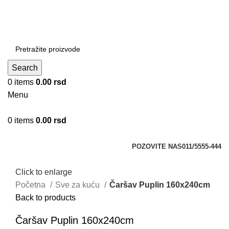
DOBRO DOŠLI NA CLICKMANIA.RS
DOBRO DOŠLI NA CLICKMANIA.RS
Search
0
items
0.00
rsd
Menu
0
items
0.00
rsd
Kategorije
POZOVITE NAS
011/5555-444
Click to enlarge
Početna
Sve za kuću
Čaršav Puplin 160x240cm
Back to products
Čaršav Puplin 160x240cm