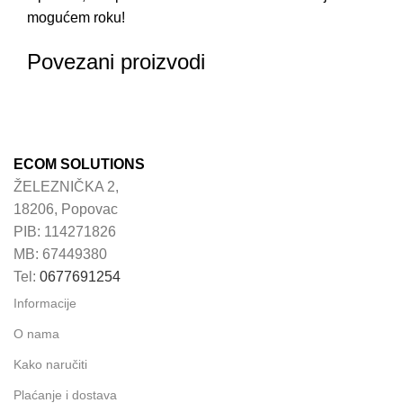
mogućem roku!
Povezani proizvodi
ECOM SOLUTIONS
ŽELEZNIČKA 2,
18206, Popovac
PIB: 114271826
MB: 67449380
Tel:
0677691254
Informacije
O nama
Kako naručiti
Plaćanje i dostava