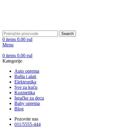
Search
0
items
0.00
rsd
Menu
0
items
0.00
rsd
Kategorije
Auto oprema
Bašta i alati
Elektronika
Sve za kuću
Kozmetika
Igračke za decu
Baby oprema
Blog
Pozovite nas
011/5555-444