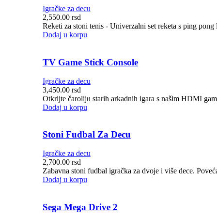
Igračke za decu
2,550.00
rsd
Reketi za stoni tenis - Univerzalni set reketa s ping pong 
Dodaj u korpu
TV Game Stick Console
Igračke za decu
3,450.00
rsd
Otkrijte čaroliju starih arkadnih igara s našim HDMI gam
Dodaj u korpu
Stoni Fudbal Za Decu
Igračke za decu
2,700.00
rsd
Zabavna stoni fudbal igračka za dvoje i više dece. Poveća
Dodaj u korpu
Sega Mega Drive 2