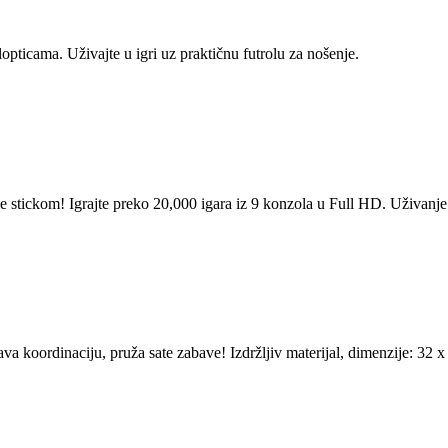
lopticama. Uživajte u igri uz praktičnu futrolu za nošenje.
e stickom! Igrajte preko 20,000 igara iz 9 konzola u Full HD. Uživanje
va koordinaciju, pruža sate zabave! Izdržljiv materijal, dimenzije: 32 