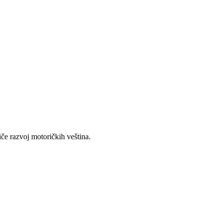
iče razvoj motoričkih veština.