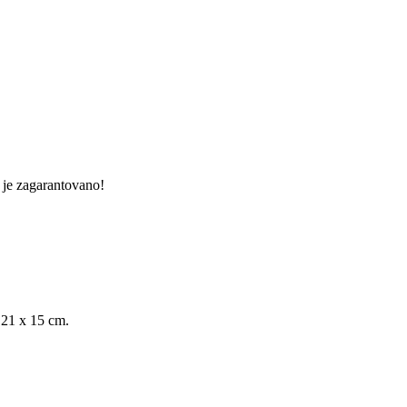
 je zagarantovano!
x 21 x 15 cm.