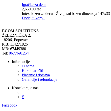
Igračke za decu
2,650.00
rsd
Intex bazen za decu - Živopisni bazen dimenzija 147x33 
Dodaj u korpu
ECOM SOLUTIONS
ŽELEZNIČKA 2,
18206, Popovac
PIB: 114271826
MB: 67449380
Tel:
0677691254
Informacije
O nama
Kako naručiti
Plaćanje i dostava
Garancije i refundacije
Kontaktirajte nas
#
Facebook