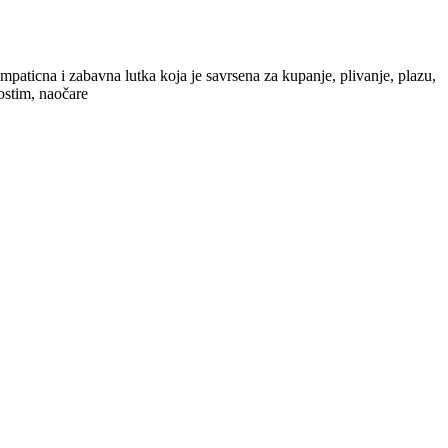
mpaticna i zabavna lutka koja je savrsena za kupanje, plivanje, plazu,
ostim, naočare