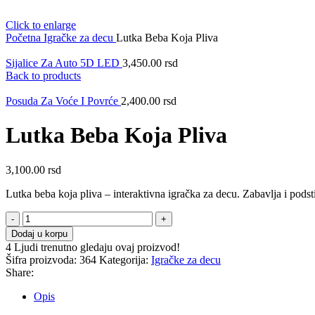
Click to enlarge
Početna
Igračke za decu
Lutka Beba Koja Pliva
Sijalice Za Auto 5D LED
3,450.00
rsd
Back to products
Posuda Za Voće I Povrće
2,400.00
rsd
Lutka Beba Koja Pliva
3,100.00
rsd
Lutka beba koja pliva – interaktivna igračka za decu. Zabavlja i podst
Lutka
Beba
Dodaj u korpu
Koja
4
Ljudi trenutno gledaju ovaj proizvod!
Pliva
Šifra proizvoda:
364
Kategorija:
Igračke za decu
količina
Share:
Opis