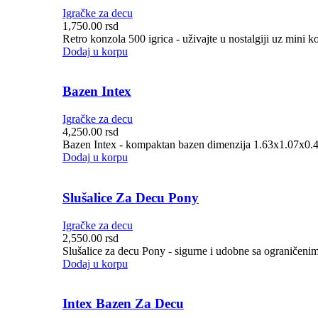
Igračke za decu
1,750.00
rsd
Retro konzola 500 igrica - uživajte u nostalgiji uz mini 
Dodaj u korpu
Bazen Intex
Igračke za decu
4,250.00
rsd
Bazen Intex - kompaktan bazen dimenzija 1.63x1.07x0.46
Dodaj u korpu
Slušalice Za Decu Pony
Igračke za decu
2,550.00
rsd
Slušalice za decu Pony - sigurne i udobne sa ograničeni
Dodaj u korpu
Intex Bazen Za Decu