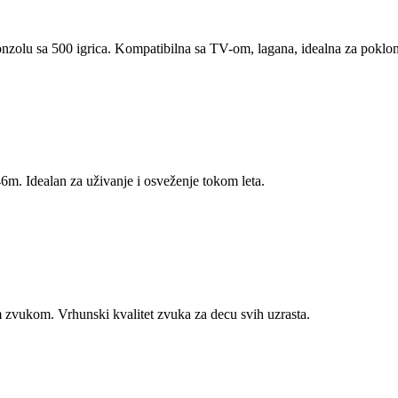
konzolu sa 500 igrica. Kompatibilna sa TV-om, lagana, idealna za poklo
m. Idealan za uživanje i osveženje tokom leta.
m zvukom. Vrhunski kvalitet zvuka za decu svih uzrasta.