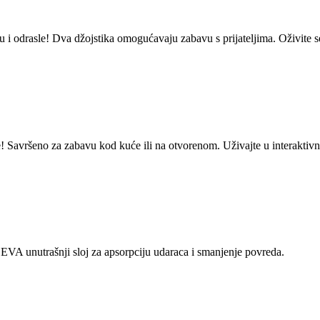
 i odrasle! Dva džojstika omogućavaju zabavu s prijateljima. Oživite s
! Savršeno za zabavu kod kuće ili na otvorenom. Uživajte u interaktivnoj
a. EVA unutrašnji sloj za apsorpciju udaraca i smanjenje povreda.