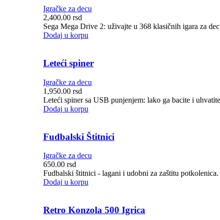
Igračke za decu
2,400.00
rsd
Sega Mega Drive 2: uživajte u 368 klasičnih igara za decu
Dodaj u korpu
Leteći spiner
Igračke za decu
1,950.00
rsd
Leteći spiner sa USB punjenjem: lako ga bacite i uhvatite
Dodaj u korpu
Fudbalski Štitnici
Igračke za decu
650.00
rsd
Fudbalski štitnici - lagani i udobni za zaštitu potkolenic
Dodaj u korpu
Retro Konzola 500 Igrica