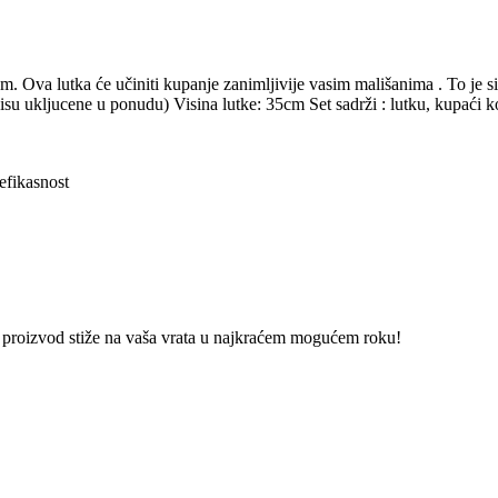
. Ova lutka će učiniti kupanje zanimljivije vasim mališanima . To je si
isu ukljucene u ponudu) Visina lutke: 35cm Set sadrži : lutku, kupaći k
efikasnost
vaš proizvod stiže na vaša vrata u najkraćem mogućem roku!