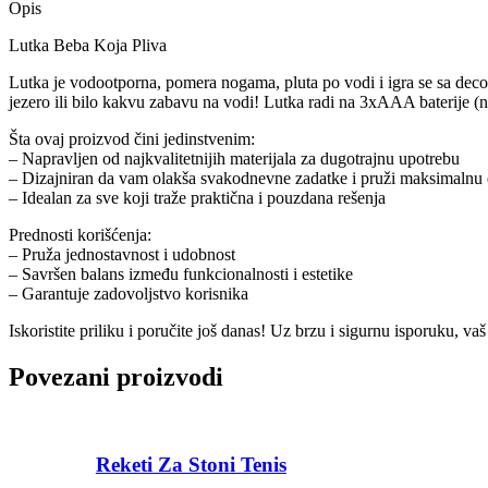
Opis
Lutka Beba Koja Pliva
Lutka je vodootporna, pomera nogama, pluta po vodi i igra se sa decom
jezero ili bilo kakvu zabavu na vodi! Lutka radi na 3xAAA baterije (n
Šta ovaj proizvod čini jedinstvenim:
– Napravljen od najkvalitetnijih materijala za dugotrajnu upotrebu
– Dizajniran da vam olakša svakodnevne zadatke i pruži maksimalnu 
– Idealan za sve koji traže praktična i pouzdana rešenja
Prednosti korišćenja:
– Pruža jednostavnost i udobnost
– Savršen balans između funkcionalnosti i estetike
– Garantuje zadovoljstvo korisnika
Iskoristite priliku i poručite još danas! Uz brzu i sigurnu isporuku, 
Povezani proizvodi
Reketi Za Stoni Tenis