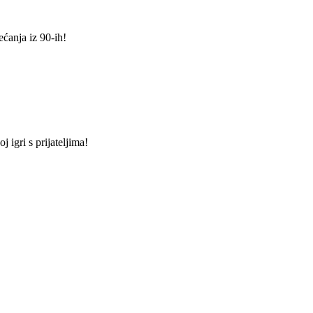
ećanja iz 90-ih!
 igri s prijateljima!