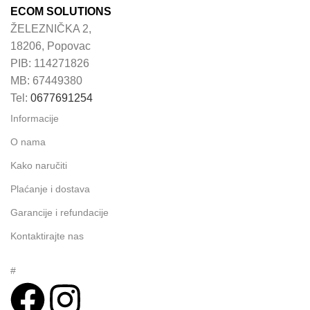
ECOM SOLUTIONS
ŽELEZNIČKA 2,
18206, Popovac
PIB: 114271826
MB: 67449380
Tel:
0677691254
Informacije
O nama
Kako naručiti
Plaćanje i dostava
Garancije i refundacije
Kontaktirajte nas
#