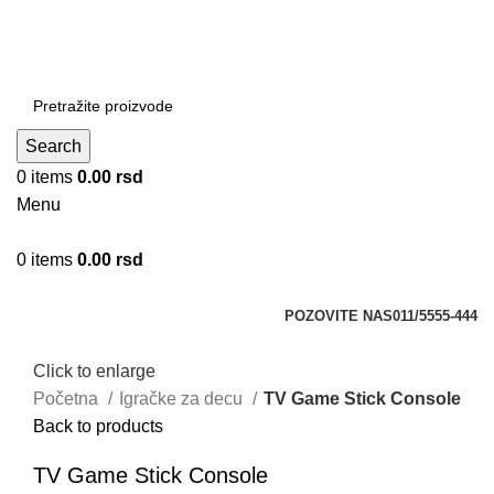
DOBRO DOŠLI NA CLICKMANIA.RS
DOBRO DOŠLI NA CLICKMANIA.RS
Search
0
items
0.00
rsd
Menu
0
items
0.00
rsd
Kategorije
POZOVITE NAS
011/5555-444
Click to enlarge
Početna
Igračke za decu
TV Game Stick Console
Back to products
TV Game Stick Console