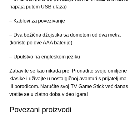
napaja putem USB ulaza)
– Kablovi za povezivanje
– Dva bežična džojstika sa dometom od dva metra
(koriste po dve AAA baterije)
– Uputstvo na engleskom jeziku
Zabavite se kao nikada pre! Pronađite svoje omiljene
klasike i uživajte u nostalgičnoj avanturi s prijateljima
ili porodicom. Naručite svoj TV Game Stick već danas i
vratite se u zlatno doba video igara!
Povezani proizvodi