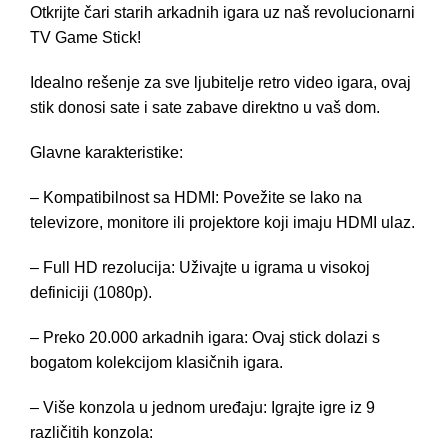
Otkrijte čari starih arkadnih igara uz naš revolucionarni
TV Game Stick!
Idealno rešenje za sve ljubitelje retro video igara, ovaj
stik donosi sate i sate zabave direktno u vaš dom.
Glavne karakteristike:
– Kompatibilnost sa HDMI: Povežite se lako na
televizore, monitore ili projektore koji imaju HDMI ulaz.
– Full HD rezolucija: Uživajte u igrama u visokoj
definiciji (1080p).
– Preko 20.000 arkadnih igara: Ovaj stick dolazi s
bogatom kolekcijom klasičnih igara.
– Više konzola u jednom uređaju: Igrajte igre iz 9
različitih konzola: