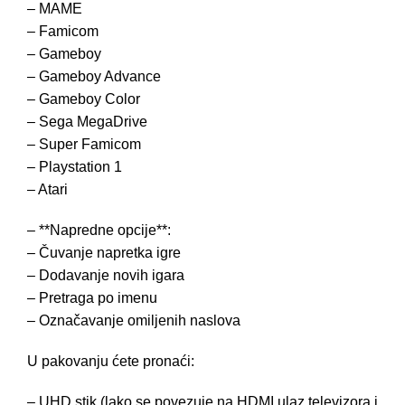
– MAME
– Famicom
– Gameboy
– Gameboy Advance
– Gameboy Color
– Sega MegaDrive
– Super Famicom
– Playstation 1
– Atari
– **Napredne opcije**:
– Čuvanje napretka igre
– Dodavanje novih igara
– Pretraga po imenu
– Označavanje omiljenih naslova
U pakovanju ćete pronaći:
– UHD stik (lako se povezuje na HDMI ulaz televizora i