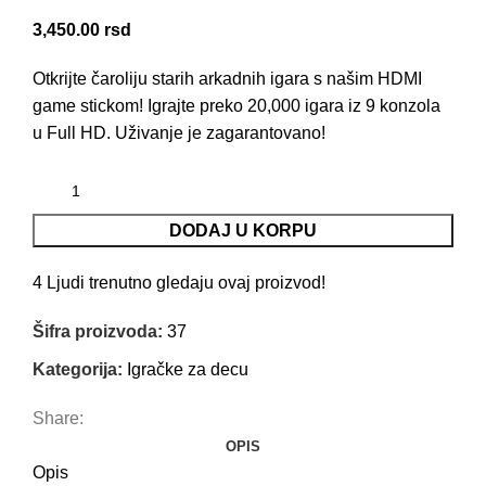
3,450.00
rsd
Otkrijte čaroliju starih arkadnih igara s našim HDMI
game stickom! Igrajte preko 20,000 igara iz 9 konzola
u Full HD. Uživanje je zagarantovano!
DODAJ U KORPU
4
Ljudi trenutno gledaju ovaj proizvod!
Šifra proizvoda:
37
Kategorija:
Igračke za decu
Share:
OPIS
Opis