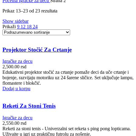
Početna
Igračke za decu
Strana 2
Prikaz 13–23 od 23 rezultata
Show sidebar
Prikaži
9
12
18
24
Projektor Stočić Za Crtanje
Igračke za decu
2,500.00
rsd
Edukativni projektor stočić za crtanje pomaže deci da uče crtanje i
bojenje, razvijaju motoriku uz 24 šarene sličice. Set uključuje lampu,
flomastere i blokčić.
Dodaj u korpu
Reketi Za Stoni Tenis
Igračke za decu
2,550.00
rsd
Reketi za stoni tenis - Univerzalni set reketa s ping pong lopticama.
Uživajte u igri uz praktičnu futrolu za nošenje.