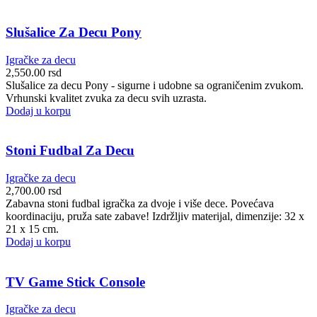
Slušalice Za Decu Pony
Igračke za decu
2,550.00
rsd
Slušalice za decu Pony - sigurne i udobne sa ograničenim zvukom.
Vrhunski kvalitet zvuka za decu svih uzrasta.
Dodaj u korpu
Stoni Fudbal Za Decu
Igračke za decu
2,700.00
rsd
Zabavna stoni fudbal igračka za dvoje i više dece. Povećava
koordinaciju, pruža sate zabave! Izdržljiv materijal, dimenzije: 32 x
21 x 15 cm.
Dodaj u korpu
TV Game Stick Console
Igračke za decu