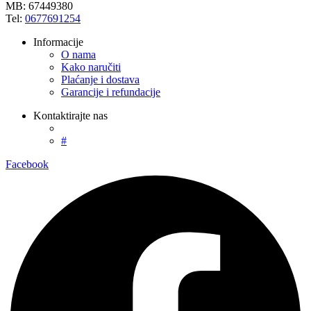
MB: 67449380
Tel:
0677691254
Informacije
O nama
Kako naručiti
Plaćanje i dostava
Garancije i refundacije
Kontaktirajte nas
#
Facebook