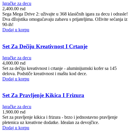
Igračke za decu
2,400.00
rsd
Sega Mega Drive 2: uživajte u 368 klasičnih igara za decu i odrasle!
Dva džojstika omogućavaju zabavu s prijateljima. Oživite sećanja iz
90-ih!
Dodaj u korpu
Set Za Dečiju Kreativnost I Crtanje
Igračke za decu
4,000.00
rsd
Set za dečiju kreativnost i crtanje - aluminijumski kofer sa 145
delova. Podstiče kreativnost i maštu kod dece.
Dodaj u korpu
Set Za Pravljenje Kikica I Frizura
Igračke za decu
1,900.00
rsd
Set za pravljenje kikica i frizura - brzo i jednostavno pravljenje
pletenica uz kreativne dodatke. Idealan za devojčice.
Dodaj u korpu