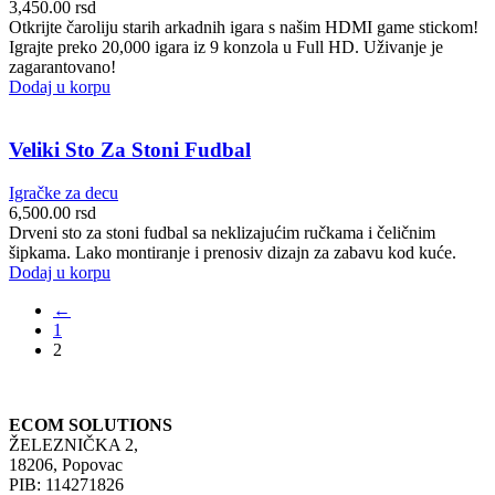
3,450.00
rsd
Otkrijte čaroliju starih arkadnih igara s našim HDMI game stickom!
Igrajte preko 20,000 igara iz 9 konzola u Full HD. Uživanje je
zagarantovano!
Dodaj u korpu
Veliki Sto Za Stoni Fudbal
Igračke za decu
6,500.00
rsd
Drveni sto za stoni fudbal sa neklizajućim ručkama i čeličnim
šipkama. Lako montiranje i prenosiv dizajn za zabavu kod kuće.
Dodaj u korpu
←
1
2
ECOM SOLUTIONS
ŽELEZNIČKA 2,
18206, Popovac
PIB: 114271826