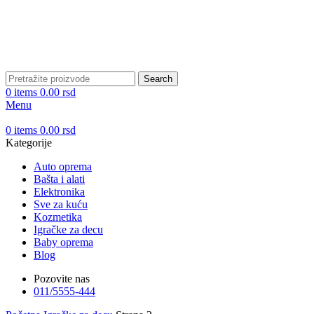
DOBRO DOŠLI NA CLICKMANIA.RS
DOBRO DOŠLI NA CLICKMANIA.RS
Search
0
items
0.00
rsd
Menu
0
items
0.00
rsd
Kategorije
Auto oprema
Bašta i alati
Elektronika
Sve za kuću
Kozmetika
Igračke za decu
Baby oprema
Blog
Pozovite nas
011/5555-444