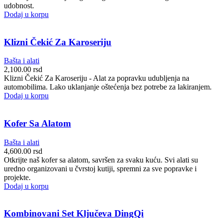
udobnost.
Dodaj u korpu
Klizni Čekić Za Karoseriju
Bašta i alati
2,100.00
rsd
Klizni Čekić Za Karoseriju - Alat za popravku udubljenja na
automobilima. Lako uklanjanje oštećenja bez potrebe za lakiranjem.
Dodaj u korpu
Kofer Sa Alatom
Bašta i alati
4,600.00
rsd
Otkrijte naš kofer sa alatom, savršen za svaku kuću. Svi alati su
uredno organizovani u čvrstoj kutiji, spremni za sve popravke i
projekte.
Dodaj u korpu
Kombinovani Set Ključeva DingQi