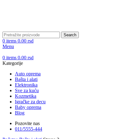
DOBRO DOŠLI NA CLICKMANIA.RS
DOBRO DOŠLI NA CLICKMANIA.RS
Search
0
items
0.00
rsd
Menu
0
items
0.00
rsd
Kategorije
Auto oprema
Bašta i alati
Elektronika
Sve za kuću
Kozmetika
Igračke za decu
Baby oprema
Blog
Pozovite nas
011/5555-444