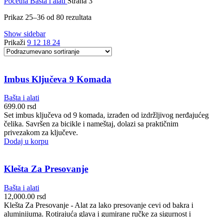
Početna
Bašta i alati
Strana 3
Prikaz 25–36 od 80 rezultata
Show sidebar
Prikaži
9
12
18
24
Imbus Ključeva 9 Komada
Bašta i alati
699.00
rsd
Set imbus ključeva od 9 komada, izrađen od izdržljivog nerđajućeg
čelika. Savršen za bicikle i nameštaj, dolazi sa praktičnim
privezakom za ključeve.
Dodaj u korpu
Klešta Za Presovanje
Bašta i alati
12,000.00
rsd
Klešta Za Presovanje - Alat za lako presovanje cevi od bakra i
aluminijuma. Rotirajuća glava i gumirane ručke za sigurnost i