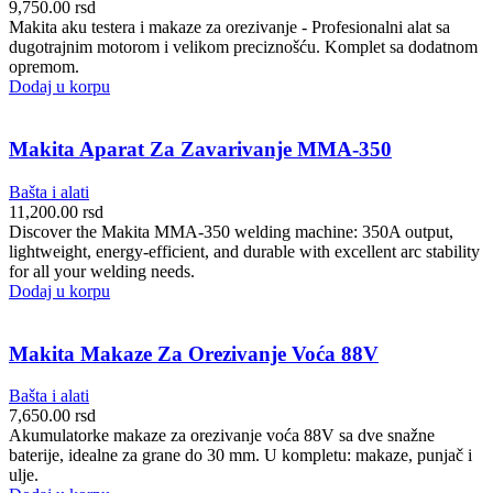
9,750.00
rsd
Makita aku testera i makaze za orezivanje - Profesionalni alat sa
dugotrajnim motorom i velikom preciznošću. Komplet sa dodatnom
opremom.
Dodaj u korpu
Makita Aparat Za Zavarivanje MMA-350
Bašta i alati
11,200.00
rsd
Discover the Makita MMA-350 welding machine: 350A output,
lightweight, energy-efficient, and durable with excellent arc stability
for all your welding needs.
Dodaj u korpu
Makita Makaze Za Orezivanje Voća 88V
Bašta i alati
7,650.00
rsd
Akumulatorke makaze za orezivanje voća 88V sa dve snažne
baterije, idealne za grane do 30 mm. U kompletu: makaze, punjač i
ulje.