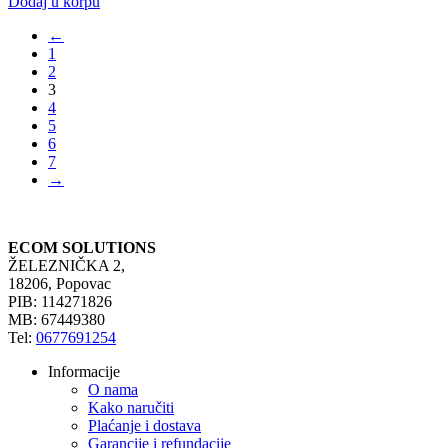
Dodaj u korpu
←
1
2
3
4
5
6
7
→
ECOM SOLUTIONS
ŽELEZNIČKA 2,
18206, Popovac
PIB: 114271826
MB: 67449380
Tel:
0677691254
Informacije
O nama
Kako naručiti
Plaćanje i dostava
Garancije i refundacije