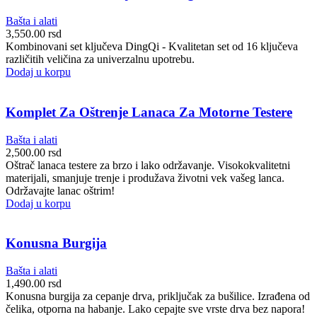
Bašta i alati
3,550.00
rsd
Kombinovani set ključeva DingQi - Kvalitetan set od 16 ključeva
različitih veličina za univerzalnu upotrebu.
Dodaj u korpu
Komplet Za Oštrenje Lanaca Za Motorne Testere
Bašta i alati
2,500.00
rsd
Oštrač lanaca testere za brzo i lako održavanje. Visokokvalitetni
materijali, smanjuje trenje i produžava životni vek vašeg lanca.
Održavajte lanac oštrim!
Dodaj u korpu
Konusna Burgija
Bašta i alati
1,490.00
rsd
Konusna burgija za cepanje drva, priključak za bušilice. Izrađena od
čelika, otporna na habanje. Lako cepajte sve vrste drva bez napora!