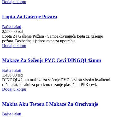
Dodaj u korpu
Lopta Za Gašenje Požara
Bašta i alati
2,550.00
rsd
Lopta Za Gašenje Požara - Samoaktivirajuća lopta za gašenje
požara. Bezbedna i jednostavna za upotrebu.
Dodaj u korpu
Makaze Za Sečenje PVC Cevi DINGQI 42mm
Bašta i alati
1,450.00
rsd
DINGQI 42mm makaze za sečenje PVC cevi su visoko kvalitetni
ručni alat, idealni za precizno rezanje plastičnih PPR cevi.
Dodaj u korpu
Makita Aku Testera I Makaze Za Orezivanje
Bašta i alati