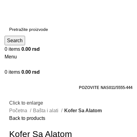
DOBRO DOŠLI NA CLICKMANIA.RS
DOBRO DOŠLI NA CLICKMANIA.RS
Search
0
items
0.00
rsd
Menu
0
items
0.00
rsd
Kategorije
POZOVITE NAS
011/5555-444
Click to enlarge
Početna
Bašta i alati
Kofer Sa Alatom
Back to products
Kofer Sa Alatom