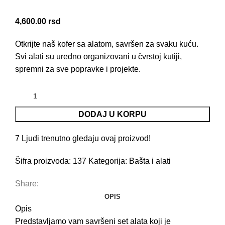
4,600.00
rsd
Otkrijte naš kofer sa alatom, savršen za svaku kuću.
Svi alati su uredno organizovani u čvrstoj kutiji,
spremni za sve popravke i projekte.
DODAJ U KORPU
7
Ljudi trenutno gledaju ovaj proizvod!
Šifra proizvoda:
137
Kategorija:
Bašta i alati
Share:
OPIS
Opis
Predstavljamo vam savršeni set alata koji je