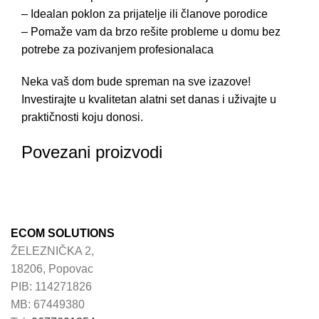
– Idealan poklon za prijatelje ili članove porodice
– Pomaže vam da brzo rešite probleme u domu bez
potrebe za pozivanjem profesionalaca
Neka vaš dom bude spreman na sve izazove!
Investirajte u kvalitetan alatni set danas i uživajte u
praktičnosti koju donosi.
Povezani proizvodi
ECOM SOLUTIONS
ŽELEZNIČKA 2,
18206, Popovac
PIB: 114271826
MB: 67449380