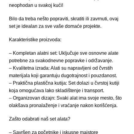
neophodan u svakoj kući!
Bilo da treba nešto popraviti, skratiti ili zavrnuti, ovaj
set je idealan za sve vaše domaće projekte.
Karakteristike proizvoda:
– Kompletan alatni set: Uključuje sve osnovne alate
potrebne za svakodnevne popravke i održavanje.
– Kvalitetna izrada: Alati su napravljeni od čvrstih
materijala koji garantuju dugotrajnost i pouzdanost.
– Praktična plastična kutija: Set dolazi u čvrstoj kutiji
koja omogućava lako skladištenje i transport.
– Organizovan dizajn: Svaki alat ima svoje mesto, što
olakšava pronalaženje i vraćanje nakon korišćenja.
Zašto odabrati naš set alata?
– Savršen za početnike i iskusne majstore