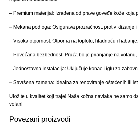
– Premium materijal: Izrađena od prave goveđe kože koja p
– Mekana podloga: Osigurava prozračnost, protiv klizanje i 
– Visoka otpornost: Otporna na toplotu, hladnoću i habanje
– Povećana bezbednost: Pruža bolje prianjanje na volanu,
– Jednostavna instalacija: Uključuje konac i iglu za zabavno
– Savršena zamena: Idealna za renoviranje oštećenih ili ist
Uložite u kvalitet koji traje! Naša kožna navlaka ne samo da
volan!
Povezani proizvodi