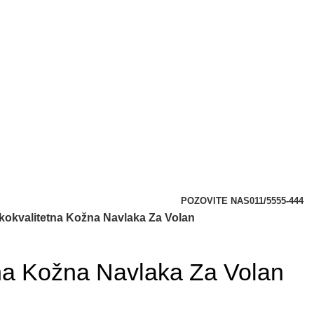
POZOVITE NAS
011/5555-444
kokvalitetna Kožna Navlaka Za Volan
tna Kožna Navlaka Za Volan