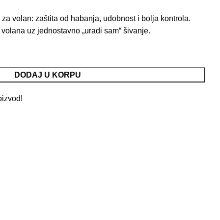
za volan: zaštita od habanja, udobnost i bolja kontrola.
olana uz jednostavno „uradi sam“ šivanje.
DODAJ U KORPU
oizvod!