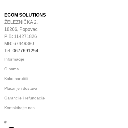
ECOM SOLUTIONS
ŽELEZNIČKA 2,
18206, Popovac
PIB: 114271826
MB: 67449380
Tel:
0677691254
Informacije
O nama
Kako naručiti
Plaćanje i dostava
Garancije i refundacije
Kontaktirajte nas
#