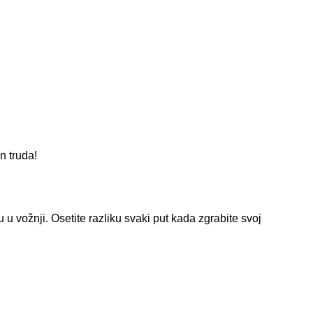
n truda!
 u vožnji. Osetite razliku svaki put kada zgrabite svoj