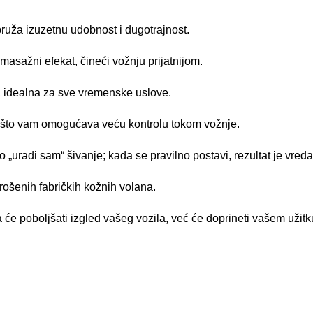
ruža izuzetnu udobnost i dugotrajnost.
masažni efekat, čineći vožnju prijatnijom.
, idealna za sve vremenske uslove.
 što vam omogućava veću kontrolu tokom vožnje.
 „uradi sam“ šivanje; kada se pravilno postavi, rezultat je vreda
rošenih fabričkih kožnih volana.
 će poboljšati izgled vašeg vozila, već će doprineti vašem užitku