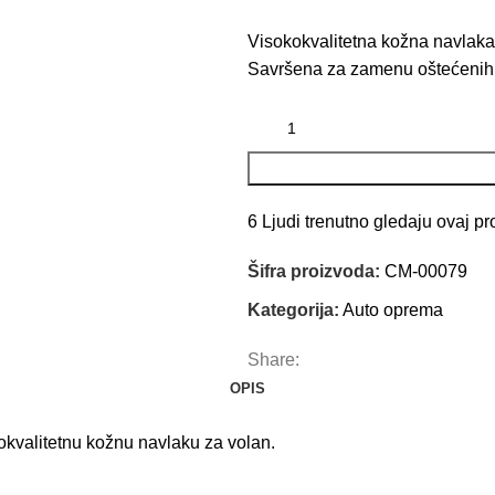
Visokokvalitetna kožna navlaka 
Savršena za zamenu oštećenih v
6
Ljudi trenutno gledaju ovaj pr
Šifra proizvoda:
CM-00079
Kategorija:
Auto oprema
Share:
OPIS
kokvalitetnu kožnu navlaku za volan.