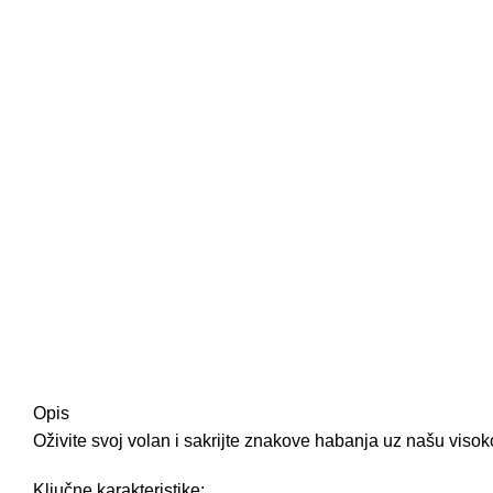
Opis
Oživite svoj volan i sakrijte znakove habanja uz našu viso
Ključne karakteristike: