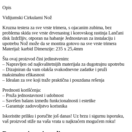
Opis
Vidijumski Cirkularni Nož
Kruzna testera za sve vrste trimera, s ojacanim zubima, bez
problema skida sve vrste drvenastog i korovskog rastinja Lančani
disk Izdržljiv, otporan na habanje Jednostavan za instalaciju i
upotrebu Nož može da se montira gotovo na sve vrste trimera
Materijal: karbid Dimenzije: 235 x 25,4mm
Šta ovaj proizvod čini jedinstvenim:
– Napravljen od najkvalitetnijih materijala za dugotrajnu upotrebu
– Dizajniran da vam olakša svakodnevne zadatke i pruži
maksimalnu efikasnost
– Idealan za sve koji traže praktična i pouzdana rešenja
Prednosti korišćenja:
– Pruža jednostavnost i udobnost
– Savršen balans između funkcionalnosti i estetike
– Garantuje zadovoljstvo korisnika
Iskoristite priliku i poručite još danas! Uz brzu i sigurnu isporuku,
vaš proizvod stiže na vaša vrata u najkraćem mogućem roku!