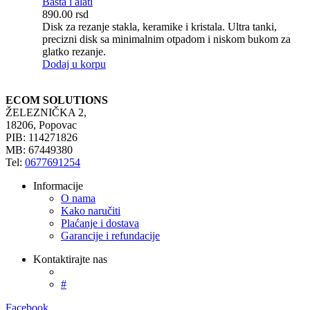
Bašta i alati
890.00
rsd
Disk za rezanje stakla, keramike i kristala. Ultra tanki,
precizni disk sa minimalnim otpadom i niskom bukom za
glatko rezanje.
Dodaj u korpu
ECOM SOLUTIONS
ŽELEZNIČKA 2,
18206, Popovac
PIB: 114271826
MB: 67449380
Tel:
0677691254
Informacije
O nama
Kako naručiti
Plaćanje i dostava
Garancije i refundacije
Kontaktirajte nas
#
Facebook