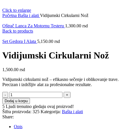
Click to enlarge
Početna
Bašta i alati
Vidijumski Cirkularni Nož
Oštrač Lanca Za Motornu Testeru
1,300.00
rsd
Back to products
Set Gedora I Alata
5,150.00
rsd
Vidijumski Cirkularni Nož
1,500.00
rsd
Vidijumski cirkularni nož – efikasno sečenje i oblikovanje trave.
Precizan i izdržljiv alat za profesionalne rezultate.
Vidijumski
Cirkularni
Dodaj u korpu
Nož
5
Ljudi trenutno gledaju ovaj proizvod!
količina
Šifra proizvoda:
325
Kategorija:
Bašta i alati
Share:
Opis