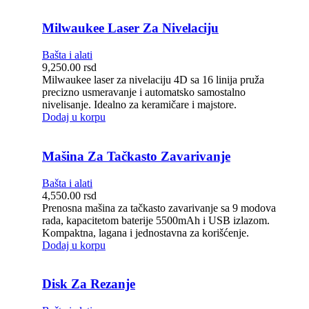
Milwaukee Laser Za Nivelaciju
Bašta i alati
9,250.00
rsd
Milwaukee laser za nivelaciju 4D sa 16 linija pruža
precizno usmeravanje i automatsko samostalno
nivelisanje. Idealno za keramičare i majstore.
Dodaj u korpu
Mašina Za Tačkasto Zavarivanje
Bašta i alati
4,550.00
rsd
Prenosna mašina za tačkasto zavarivanje sa 9 modova
rada, kapacitetom baterije 5500mAh i USB izlazom.
Kompaktna, lagana i jednostavna za korišćenje.
Dodaj u korpu
Disk Za Rezanje