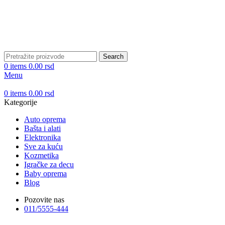
DOBRO DOŠLI NA CLICKMANIA.RS
DOBRO DOŠLI NA CLICKMANIA.RS
Search
0
items
0.00
rsd
Menu
0
items
0.00
rsd
Kategorije
Auto oprema
Bašta i alati
Elektronika
Sve za kuću
Kozmetika
Igračke za decu
Baby oprema
Blog
Pozovite nas
011/5555-444