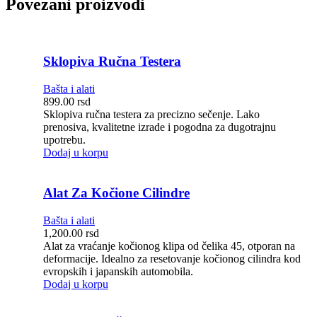
Povezani proizvodi
Sklopiva Ručna Testera
Bašta i alati
899.00
rsd
Sklopiva ručna testera za precizno sečenje. Lako
prenosiva, kvalitetne izrade i pogodna za dugotrajnu
upotrebu.
Dodaj u korpu
Alat Za Kočione Cilindre
Bašta i alati
1,200.00
rsd
Alat za vraćanje kočionog klipa od čelika 45, otporan na
deformacije. Idealno za resetovanje kočionog cilindra kod
evropskih i japanskih automobila.
Dodaj u korpu