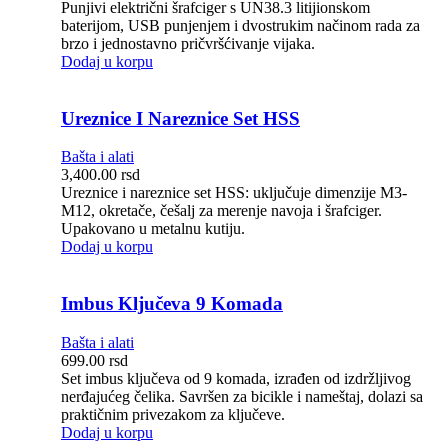
Punjivi električni šrafciger s UN38.3 litijionskom
baterijom, USB punjenjem i dvostrukim načinom rada za
brzo i jednostavno pričvršćivanje vijaka.
Dodaj u korpu
Ureznice I Nareznice Set HSS
Bašta i alati
3,400.00
rsd
Ureznice i nareznice set HSS: uključuje dimenzije M3-
M12, okretače, češalj za merenje navoja i šrafciger.
Upakovano u metalnu kutiju.
Dodaj u korpu
Imbus Ključeva 9 Komada
Bašta i alati
699.00
rsd
Set imbus ključeva od 9 komada, izrađen od izdržljivog
nerđajućeg čelika. Savršen za bicikle i nameštaj, dolazi sa
praktičnim privezakom za ključeve.
Dodaj u korpu