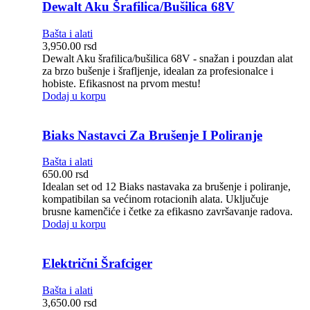
Dewalt Aku Šrafilica/Bušilica 68V
Bašta i alati
3,950.00
rsd
Dewalt Aku šrafilica/bušilica 68V - snažan i pouzdan alat
za brzo bušenje i šrafljenje, idealan za profesionalce i
hobiste. Efikasnost na prvom mestu!
Dodaj u korpu
Biaks Nastavci Za Brušenje I Poliranje
Bašta i alati
650.00
rsd
Idealan set od 12 Biaks nastavaka za brušenje i poliranje,
kompatibilan sa većinom rotacionih alata. Uključuje
brusne kamenčiće i četke za efikasno završavanje radova.
Dodaj u korpu
Električni Šrafciger
Bašta i alati
3,650.00
rsd