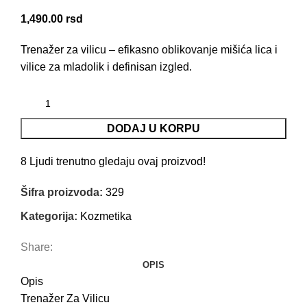
1,490.00
rsd
Trenažer za vilicu – efikasno oblikovanje mišića lica i
vilice za mladolik i definisan izgled.
DODAJ U KORPU
8
Ljudi trenutno gledaju ovaj proizvod!
Šifra proizvoda:
329
Kategorija:
Kozmetika
Share:
OPIS
Opis
Trenažer Za Vilicu