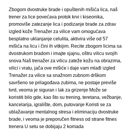
Zbogom dvostruke brade i opuštenih mišića lica, naš
trener za lice povećava protok krvi i kiseonika,
promoviše zatezanje lica i podizanje brade za zdrav
izgled kože Trenažer za vilice vam omogućava
besplatno uklanjanje celulita, aktivira više od 57
mišića na licu i čini ih vitkijim. Recite zbogom licima sa
dvostrukom bradom i imajte sjajnu, oštru vilicu svojih
snova Naš trenažer za vilicu zateže kožu na obrazima,
vilici i vratu, jača ove mišiće i daje vam mlađi izgled
Trenažer za vilice sa snažnom zubnom drškom
savršeno se prilagođava zubima, ne postaje previše
tvrd, veoma je siguran i lak za grizenje Može se
koristiti bilo gde, kao što su trening, teretana, vežbanje,
kancelarija, igralište, dom, putovanje Koristi se za
ublažavanje mentalnog stresa i eliminaciju dvostruke
brade, i veoma je preporučen fitness od strane fitnes
trenera U setu se dobijaju 2 komada