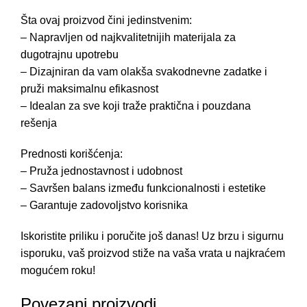
Šta ovaj proizvod čini jedinstvenim:
– Napravljen od najkvalitetnijih materijala za
dugotrajnu upotrebu
– Dizajniran da vam olakša svakodnevne zadatke i
pruži maksimalnu efikasnost
– Idealan za sve koji traže praktična i pouzdana
rešenja
Prednosti korišćenja:
– Pruža jednostavnost i udobnost
– Savršen balans između funkcionalnosti i estetike
– Garantuje zadovoljstvo korisnika
Iskoristite priliku i poručite još danas! Uz brzu i sigurnu
isporuku, vaš proizvod stiže na vaša vrata u najkraćem
mogućem roku!
Povezani proizvodi