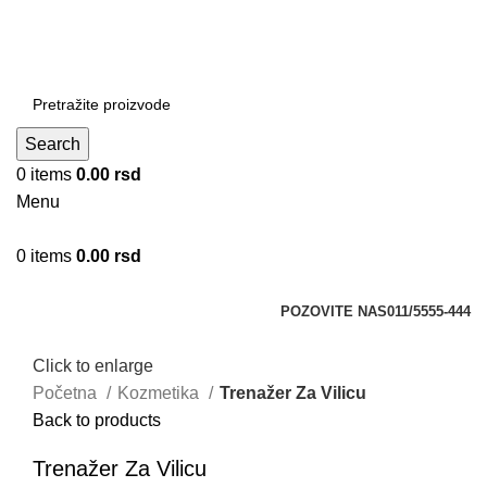
DOBRO DOŠLI NA CLICKMANIA.RS
DOBRO DOŠLI NA CLICKMANIA.RS
Search
0
items
0.00
rsd
Menu
0
items
0.00
rsd
Kategorije
POZOVITE NAS
011/5555-444
Click to enlarge
Početna
Kozmetika
Trenažer Za Vilicu
Back to products
Trenažer Za Vilicu