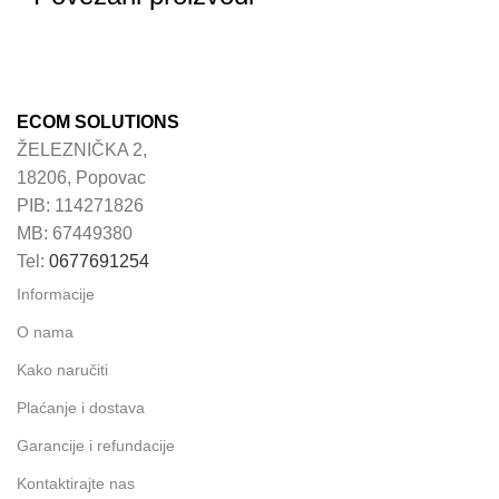
ECOM SOLUTIONS
ŽELEZNIČKA 2,
18206, Popovac
PIB: 114271826
MB: 67449380
Tel:
0677691254
Informacije
O nama
Kako naručiti
Plaćanje i dostava
Garancije i refundacije
Kontaktirajte nas