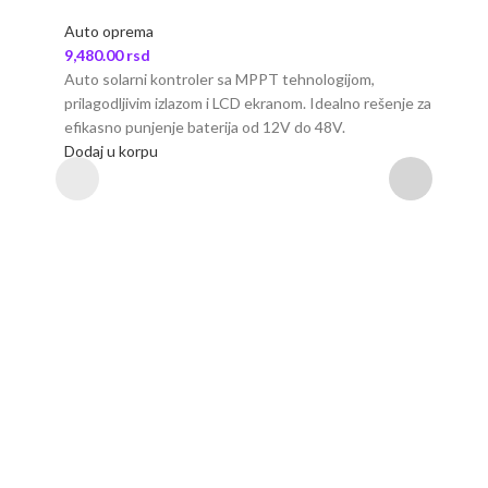
Auto oprema
9,480.00
rsd
Auto solarni kontroler sa MPPT tehnologijom,
prilagodljivim izlazom i LCD ekranom. Idealno rešenje za
efikasno punjenje baterija od 12V do 48V.
Dodaj u korpu
Se
Auto
3,60
Set z
ogreb
vek s