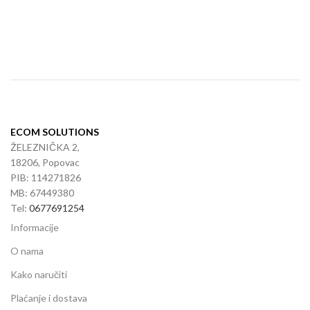
Doda
ECOM SOLUTIONS
ŽELEZNIČKA 2,
18206, Popovac
PIB: 114271826
MB: 67449380
Tel:
0677691254
Informacije
O nama
Kako naručiti
Plaćanje i dostava