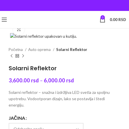
0
0.00
RSD
Click to enlarge
Početna
Auto oprema
Solarni Reflektor
Solarni Reflektor
3,600.00
rsd
–
6,000.00
rsd
Solarni reflektor – snažna i izdržljiva LED svetla za spoljnu
upotrebu. Vodootporan dizajn, lako se postavlja i štedi
energiju.
JAČINA