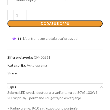
DODAJ U KORPU
11
Ljudi trenutno gledaju ovaj proizvod!
Šifra proizvoda:
CM-00261
Kategorija:
Auto oprema
Share:
Opis
Solarna LED svetla dostupna u varijantama od 50W, 100W i
200W pružaju pouzdano i dugotrajno osvetljenje.
– Radno vreme: 8-10 sati uz potpuno punjenje.