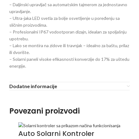
– Daljinski upravljač sa automatskim tajmerom za jednostavno
upravljanje.
– Ultra-jaka LED svetla za bolje osvetljenje u poređenju sa
sličnim proizvodima.
– Profesionalni IP67 vodootporan dizajn, idealan za spoljašnju
upotrebu.
– Lako se montira na zidove ili travnjak – idealno za baštu, prilaz
ili dvorište.
– Solarni paneli visoke efikasnosti konverzije do 17% za uštedu
energije.
Dodatne informacije
Povezani proizvodi
Auto Solarni Kontroler