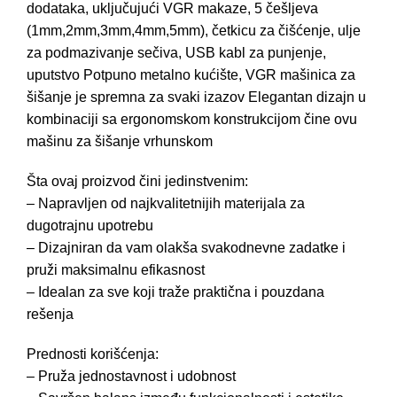
dodataka, uključujući VGR makaze, 5 češljeva
(1mm,2mm,3mm,4mm,5mm), četkicu za čišćenje, ulje
za podmazivanje sečiva, USB kabl za punjenje,
uputstvo Potpuno metalno kućište, VGR mašinica za
šišanje je spremna za svaki izazov Elegantan dizajn u
kombinaciji sa ergonomskom konstrukcijom čine ovu
mašinu za šišanje vrhunskom
Šta ovaj proizvod čini jedinstvenim:
– Napravljen od najkvalitetnijih materijala za
dugotrajnu upotrebu
– Dizajniran da vam olakša svakodnevne zadatke i
pruži maksimalnu efikasnost
– Idealan za sve koji traže praktična i pouzdana
rešenja
Prednosti korišćenja:
– Pruža jednostavnost i udobnost