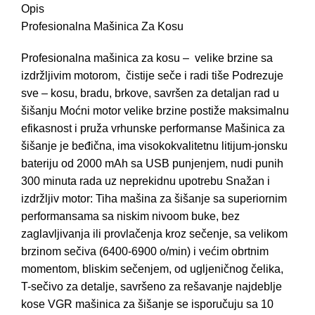
Opis
Profesionalna Mašinica Za Kosu
Profesionalna mašinica za kosu – velike brzine sa
izdržljivim motorom, čistije seče i radi tiše Podrezuje
sve – kosu, bradu, brkove, savršen za detaljan rad u
šišanju Moćni motor velike brzine postiže maksimalnu
efikasnost i pruža vrhunske performanse Mašinica za
šišanje je beđična, ima visokokvalitetnu litijum-jonsku
bateriju od 2000 mAh sa USB punjenjem, nudi punih
300 minuta rada uz neprekidnu upotrebu Snažan i
izdržljiv motor: Tiha mašina za šišanje sa superiornim
performansama sa niskim nivoom buke, bez
zaglavljivanja ili provlačenja kroz sečenje, sa velikom
brzinom sečiva (6400-6900 o/min) i većim obrtnim
momentom, bliskim sečenjem, od ugljeničnog čelika,
T-sečivo za detalje, savršeno za rešavanje najdeblje
kose VGR mašinica za šišanje se isporučuju sa 10