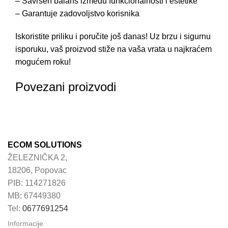
– Savršen balans između funkcionalnosti i estetike
– Garantuje zadovoljstvo korisnika
Iskoristite priliku i poručite još danas! Uz brzu i sigurnu
isporuku, vaš proizvod stiže na vaša vrata u najkraćem
mogućem roku!
Povezani proizvodi
ECOM SOLUTIONS
ŽELEZNIČKA 2,
18206, Popovac
PIB: 114271826
MB: 67449380
Tel:
0677691254
Informacije