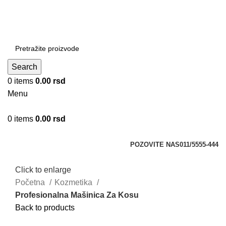
DOBRO DOŠLI NA CLICKMANIA.RS
DOBRO DOŠLI NA CLICKMANIA.RS
Search
0
items
0.00
rsd
Menu
0
items
0.00
rsd
Kategorije
POZOVITE NAS
011/5555-444
Click to enlarge
Početna
Kozmetika
Profesionalna Mašinica Za Kosu
Back to products