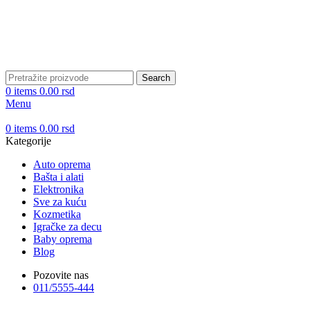
Search
0
items
0.00
rsd
Menu
0
items
0.00
rsd
Kategorije
Auto oprema
Bašta i alati
Elektronika
Sve za kuću
Kozmetika
Igračke za decu
Baby oprema
Blog
Pozovite nas
011/5555-444