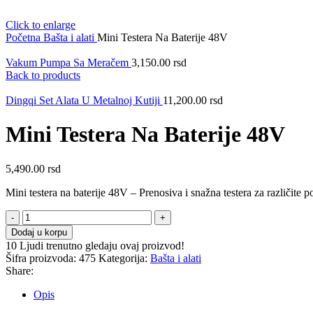
Click to enlarge
Početna
Bašta i alati
Mini Testera Na Baterije 48V
Vakum Pumpa Sa Meračem
3,150.00
rsd
Back to products
Dingqi Set Alata U Metalnoj Kutiji
11,200.00
rsd
Mini Testera Na Baterije 48V
5,490.00
rsd
Mini testera na baterije 48V – Prenosiva i snažna testera za različite p
Mini
Testera
Dodaj u korpu
Na
10
Ljudi trenutno gledaju ovaj proizvod!
Baterije
Šifra proizvoda:
475
Kategorija:
Bašta i alati
48V
Share:
količina
Opis