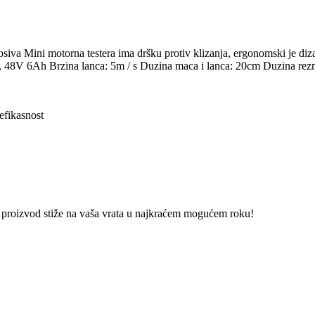
osiva Mini motorna testera ima dršku protiv klizanja, ergonomski je diza
ja, 48V 6Ah Brzina lanca: 5m / s Duzina maca i lanca: 20cm Duzina re
efikasnost
vaš proizvod stiže na vaša vrata u najkraćem mogućem roku!