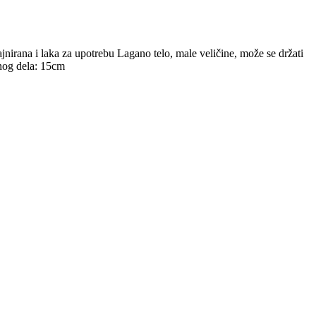
jnirana i laka za upotrebu Lagano telo, male veličine, može se držati
znog dela: 15cm