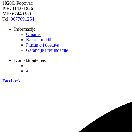
18206, Popovac
PIB: 114271826
MB: 67449380
Tel:
0677691254
Informacije
O nama
Kako naručiti
Plaćanje i dostava
Garancije i refundacije
Kontaktirajte nas
#
Facebook