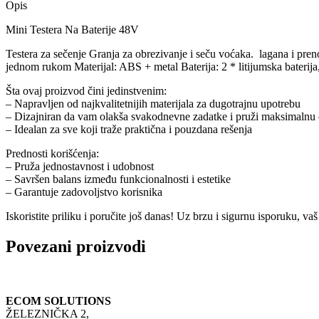
Opis
Mini Testera Na Baterije 48V
Testera za sečenje Granja za obrezivanje i seču voćaka. lagana i pren
jednom rukom Materijal: ABS + metal Baterija: 2 * litijumska bateri
Šta ovaj proizvod čini jedinstvenim:
– Napravljen od najkvalitetnijih materijala za dugotrajnu upotrebu
– Dizajniran da vam olakša svakodnevne zadatke i pruži maksimalnu 
– Idealan za sve koji traže praktična i pouzdana rešenja
Prednosti korišćenja:
– Pruža jednostavnost i udobnost
– Savršen balans između funkcionalnosti i estetike
– Garantuje zadovoljstvo korisnika
Iskoristite priliku i poručite još danas! Uz brzu i sigurnu isporuku, 
Povezani proizvodi
ECOM SOLUTIONS
ŽELEZNIČKA 2,