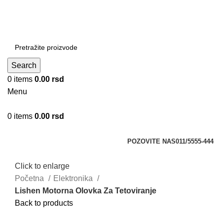
DOBRO DOŠLI NA CLICKMANIA.RS
DOBRO DOŠLI NA CLICKMANIA.RS
Search
0
items
0.00
rsd
Menu
0
items
0.00
rsd
Kategorije
POZOVITE NAS
011/5555-444
Click to enlarge
Početna
Elektronika
Lishen Motorna Olovka Za Tetoviranje
Back to products