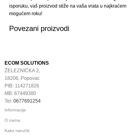
isporuku, vaš proizvod stiže na vaša vrata u najkraćem
mogućem roku!
Povezani proizvodi
ECOM SOLUTIONS
ŽELEZNIČKA 2,
18206, Popovac
PIB: 114271826
MB: 67449380
Tel:
0677691254
Informacije
O nama
Kako naručiti