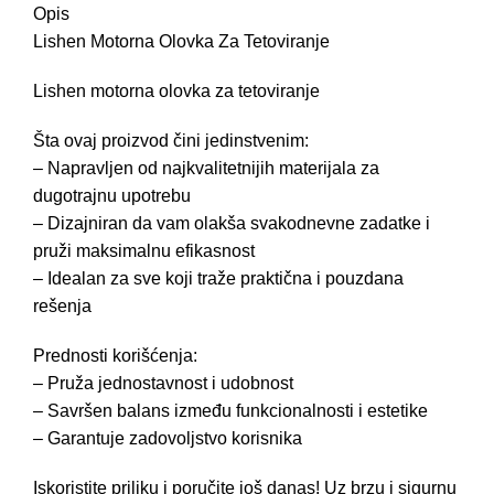
Opis
Lishen Motorna Olovka Za Tetoviranje
Lishen motorna olovka za tetoviranje
Šta ovaj proizvod čini jedinstvenim:
– Napravljen od najkvalitetnijih materijala za
dugotrajnu upotrebu
– Dizajniran da vam olakša svakodnevne zadatke i
pruži maksimalnu efikasnost
– Idealan za sve koji traže praktična i pouzdana
rešenja
Prednosti korišćenja:
– Pruža jednostavnost i udobnost
– Savršen balans između funkcionalnosti i estetike
– Garantuje zadovoljstvo korisnika
Iskoristite priliku i poručite još danas! Uz brzu i sigurnu