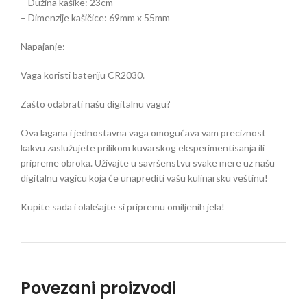
– Dužina kašike: 23cm
– Dimenzije kašičice: 69mm x 55mm
Napajanje:
Vaga koristi bateriju CR2030.
Zašto odabrati našu digitalnu vagu?
Ova lagana i jednostavna vaga omogućava vam preciznost
kakvu zaslužujete prilikom kuvarskog eksperimentisanja ili
pripreme obroka. Uživajte u savršenstvu svake mere uz našu
digitalnu vagicu koja će unaprediti vašu kulinarsku veštinu!
Kupite sada i olakšajte si pripremu omiljenih jela!
Povezani proizvodi