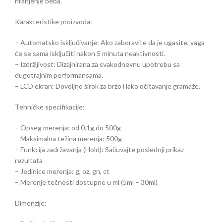
hranjenje beba.
Karakteristike proizvoda:
– Automatsko isključivanje: Ako zaboravite da je ugasite, vaga
će se sama isključiti nakon 5 minuta neaktivnosti.
– Izdržljivost: Dizajnirana za svakodnevnu upotrebu sa
dugotrajnim performansama.
– LCD ekran: Dovoljno širok za brzo i lako očitavanje gramaže.
Tehničke specifikacije:
– Opseg merenja: od 0.1g do 500g
– Maksimalna težina merenja: 500g
– Funkcija zadržavanja (Hold): Sačuvajte poslednji prikaz
rezultata
– Jedinice merenja: g, oz, gn, ct
– Merenje tečnosti dostupne u ml (5ml – 30ml)
Dimenzije: