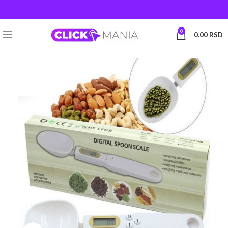
0
0.00
RSD