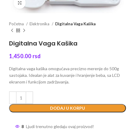
Click to enlarge
Početna
Elektronika
Digitalna Vaga Kašika
Digitalna Vaga Kašika
1,450.00
rsd
Digitalna vaga kašika omogućava precizno merenje do 500g
sastojaka. Idealan je alat za kuvanje i hranjenje beba, sa LCD
ekranom i funkcijom zadržavanja.
DODAJ U KORPU
8
Ljudi trenutno gledaju ovaj proizvod!