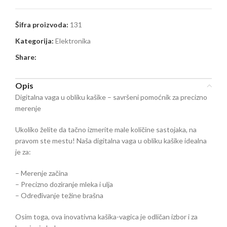
Šifra proizvoda:
131
Kategorija:
Elektronika
Share:
Opis
Digitalna vaga u obliku kašike – savršeni pomoćnik za precizno
merenje
Ukoliko želite da tačno izmerite male količine sastojaka, na
pravom ste mestu! Naša digitalna vaga u obliku kašike idealna
je za:
– Merenje začina
– Precizno doziranje mleka i ulja
– Određivanje težine brašna
Osim toga, ova inovativna kašika-vagica je odličan izbor i za