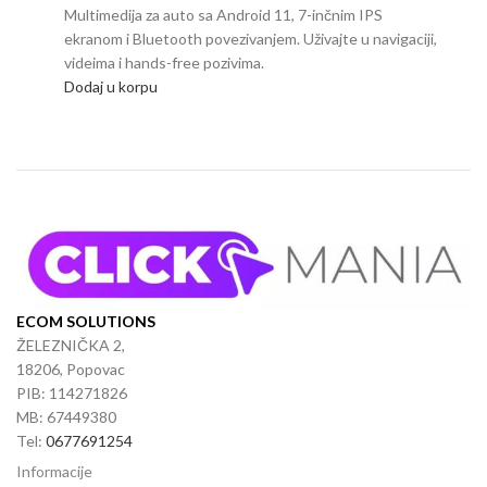
Multimedija za auto sa Android 11, 7-inčnim IPS
Nova 
ekranom i Bluetooth povezivanjem. Uživajte u navigaciji,
3.5 
videima i hands-free pozivima.
rotac
Dodaj u korpu
Doda
ECOM SOLUTIONS
ŽELEZNIČKA 2,
18206, Popovac
PIB: 114271826
MB: 67449380
Tel:
0677691254
Informacije