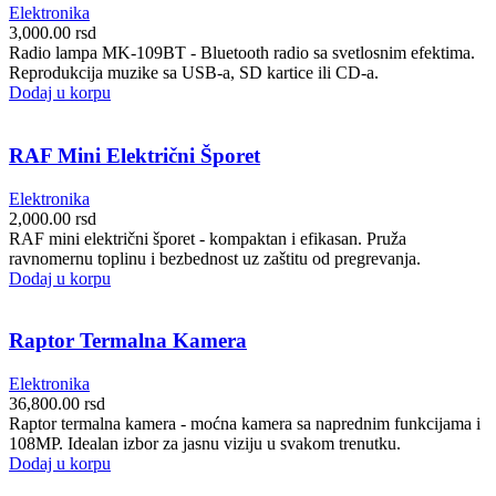
Elektronika
3,000.00
rsd
Radio lampa MK-109BT - Bluetooth radio sa svetlosnim efektima.
Reprodukcija muzike sa USB-a, SD kartice ili CD-a.
Dodaj u korpu
RAF Mini Električni Šporet
Elektronika
2,000.00
rsd
RAF mini električni šporet - kompaktan i efikasan. Pruža
ravnomernu toplinu i bezbednost uz zaštitu od pregrevanja.
Dodaj u korpu
Raptor Termalna Kamera
Elektronika
36,800.00
rsd
Raptor termalna kamera - moćna kamera sa naprednim funkcijama i
108MP. Idealan izbor za jasnu viziju u svakom trenutku.
Dodaj u korpu