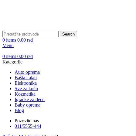
DOBRO DOŠLI NA CLICKMANIA.RS
DOBRO DOŠLI NA CLICKMANIA.RS
Search
0
items
0.00
rsd
Menu
0
items
0.00
rsd
Kategorije
Auto oprema
Bašta i alati
Elektronika
Sve za kuću
Kozmetika
Igračke za decu
Baby oprema
Blog
Pozovite nas
011/5555-444