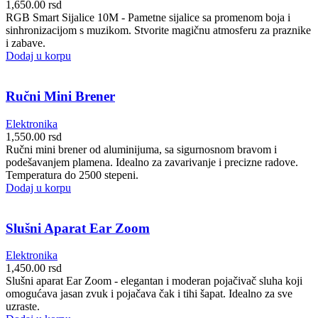
1,650.00
rsd
RGB Smart Sijalice 10M - Pametne sijalice sa promenom boja i
sinhronizacijom s muzikom. Stvorite magičnu atmosferu za praznike
i zabave.
Dodaj u korpu
Ručni Mini Brener
Elektronika
1,550.00
rsd
Ručni mini brener od aluminijuma, sa sigurnosnom bravom i
podešavanjem plamena. Idealno za zavarivanje i precizne radove.
Temperatura do 2500 stepeni.
Dodaj u korpu
Slušni Aparat Ear Zoom
Elektronika
1,450.00
rsd
Slušni aparat Ear Zoom - elegantan i moderan pojačivač sluha koji
omogućava jasan zvuk i pojačava čak i tihi šapat. Idealno za sve
uzraste.