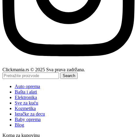
Clickmania.rs © 2025 Sva prava zadržana.
Search
Auto oprema
Bašta i alati
Elektronika
Sve za kuću
Kozmetika
Igračke za decu
Baby oprema
Blog
Korpa za kupovinu