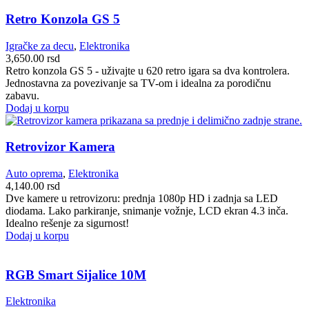
Retro Konzola GS 5
Igračke za decu
,
Elektronika
3,650.00
rsd
Retro konzola GS 5 - uživajte u 620 retro igara sa dva kontrolera.
Jednostavna za povezivanje sa TV-om i idealna za porodičnu
zabavu.
Dodaj u korpu
Retrovizor Kamera
Auto oprema
,
Elektronika
4,140.00
rsd
Dve kamere u retrovizoru: prednja 1080p HD i zadnja sa LED
diodama. Lako parkiranje, snimanje vožnje, LCD ekran 4.3 inča.
Idealno rešenje za sigurnost!
Dodaj u korpu
RGB Smart Sijalice 10M
Elektronika