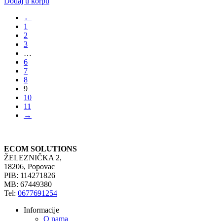
Dodaj u korpu
←
1
2
3
…
6
7
8
9
10
11
→
ECOM SOLUTIONS
ŽELEZNIČKA 2,
18206, Popovac
PIB: 114271826
MB: 67449380
Tel:
0677691254
Informacije
O nama