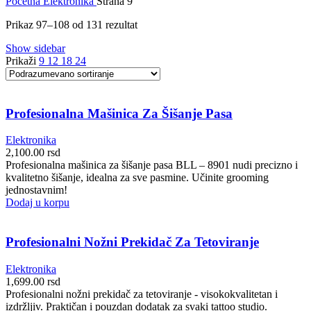
Početna
Elektronika
Strana 9
Prikaz 97–108 od 131 rezultat
Show sidebar
Prikaži
9
12
18
24
Profesionalna Mašinica Za Šišanje Pasa
Elektronika
2,100.00
rsd
Profesionalna mašinica za šišanje pasa BLL – 8901 nudi precizno i
kvalitetno šišanje, idealna za sve pasmine. Učinite grooming
jednostavnim!
Dodaj u korpu
Profesionalni Nožni Prekidač Za Tetoviranje
Elektronika
1,699.00
rsd
Profesionalni nožni prekidač za tetoviranje - visokokvalitetan i
izdržljiv. Praktičan i pouzdan dodatak za svaki tattoo studio.