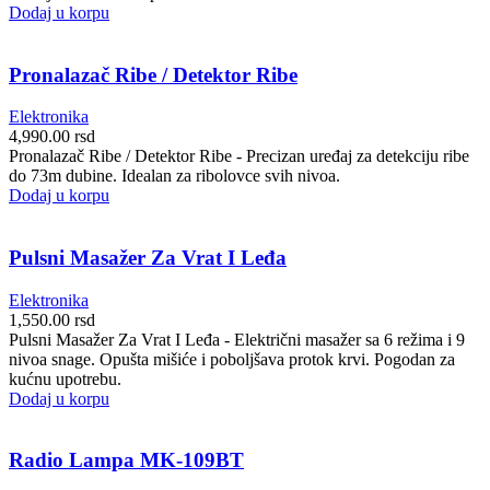
Dodaj u korpu
Pronalazač Ribe / Detektor Ribe
Elektronika
4,990.00
rsd
Pronalazač Ribe / Detektor Ribe - Precizan uređaj za detekciju ribe
do 73m dubine. Idealan za ribolovce svih nivoa.
Dodaj u korpu
Pulsni Masažer Za Vrat I Leđa
Elektronika
1,550.00
rsd
Pulsni Masažer Za Vrat I Leđa - Električni masažer sa 6 režima i 9
nivoa snage. Opušta mišiće i poboljšava protok krvi. Pogodan za
kućnu upotrebu.
Dodaj u korpu
Radio Lampa MK-109BT